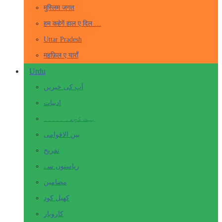
मुस्लिम जगत
हम कहेगें हाल ए दिल …
Uttar Pradesh
महफ़िल ए याराँ
Urdu
آپ کی خبریں
ادبیات
بہت کچھ۔ ۔۔۔۔۔
بین الاقوامی
تفریح
ریاستوں سے
مضامین
کھیل کود
کاروبار