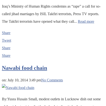
Iraq’s Ministry of Human Rights condemns as “rape” a call for so-
called jihad marriages by ISIL Takfiri terrorists, Press TV reports.
The Takfiri terrorists have opened what they call...
Read more
Share
Tweet
Share
Share
Nawabi food chain
on:
July 10, 2014 3:49 pm
No Comments
By:Yusra Husain Small, modest outlets in Lucknow dish out some