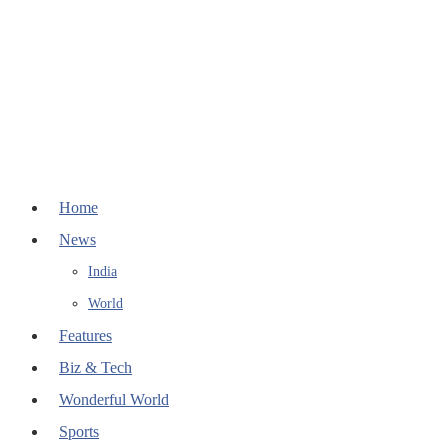
Home
News
India
World
Features
Biz & Tech
Wonderful World
Sports