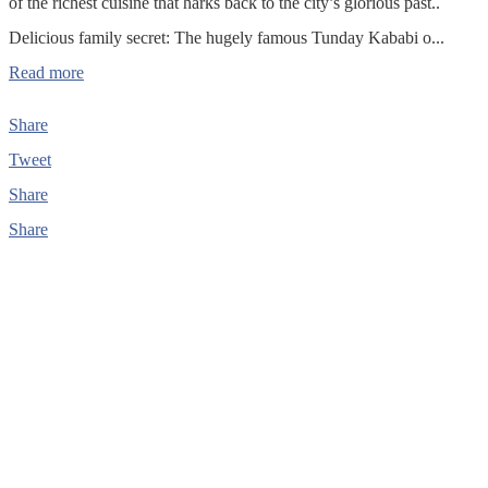
of the richest cuisine that harks back to the city’s glorious past..
Delicious family secret: The hugely famous Tunday Kababi o...
Read more
Share
Tweet
Share
Share