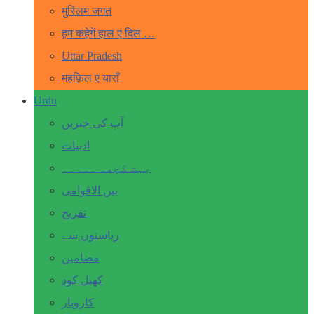
मुस्लिम जगत
हम कहेगें हाल ए दिल …
Uttar Pradesh
महफ़िल ए याराँ
Urdu
آپ کی خبریں
ادبیات
بہت کچھ۔ ۔۔۔۔۔
بین الاقوامی
تفریح
ریاستوں سے
مضامین
کھیل کود
کاروبار