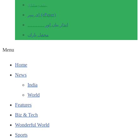
ہندوستان
ای پیپر (ePaper)
انداز بیاں اور۔۔۔۔۔۔۔
محفل یاراں
Menu
Home
News
India
World
Features
Biz & Tech
Wonderful World
Sports