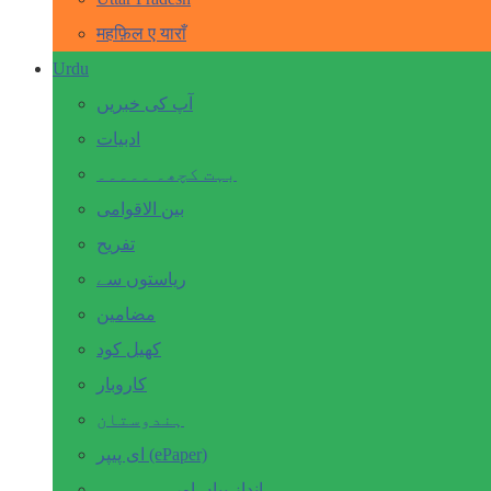
महफ़िल ए याराँ
Urdu
آپ کی خبریں
ادبیات
بہت کچھ۔ ۔۔۔۔۔
بین الاقوامی
تفریح
ریاستوں سے
مضامین
کھیل کود
کاروبار
ہندوستان
ای پیپر (ePaper)
انداز بیاں اور۔۔۔۔۔۔۔