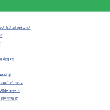
एजेंसियों को हाई अलर्ट
र?
च
ँस लेता था
धमकी दी
 की खबरों को नकारा
जीवित दास्तान
होने वाला है’