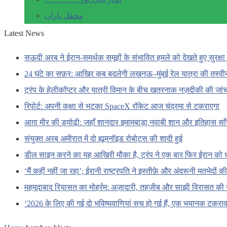
محفل یاراں
Latest News
सऊदी अरब ने ईरान-समर्थक समूहों के संभावित हमले को देखते हुए सुरक्षा 
24 घंटे का सफ़र: आखिर कब बदलेगी लखनऊ–मुंबई रेल यात्रा की तस्वी
ट्रंप के हेलीकॉप्टर और यात्री विमान के बीच खतरनाक नज़दीकी की जां
रिपोर्ट: अपनी कक्षा से भटका SpaceX रॉकेट आज चंद्रमा से टकराएगा
आग़ा मीर की ड्योढ़ी: जहाँ शानदार इमामबाड़ा,नवाबी शान और इतिहास सा
संयुक्त अरब अमीरात में दो ह्यूमनॉइड रोबोट्स की शादी हुई
डील साइन करने का यह आखिरी मौका है, ट्रंप ने एक बार फिर ईरान को 
‘मैं कहीं नहीं जा रहा’; ईरानी राष्ट्रपति ने इस्तीफ़े और अंदरूनी मतभेदों
महमूदाबाद रियासत का मोहर्रम: अज़ादारी, तहज़ीब और साझी विरासत की 
‘2026 के लिए की गई दो भविष्यवाणियां सच हो गई हैं, एक भयानक टकराव 