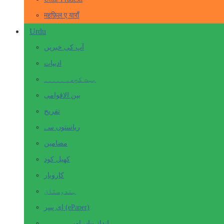
महफ़िल ए याराँ
Urdu
آپ کی خبریں
ادبیات
بہت کچھ۔ ۔۔۔۔۔
بین الاقوامی
تفریح
ریاستوں سے
مضامین
کھیل کود
کاروبار
ہندوستان
ای پیپر (ePaper)
انداز بیاں اور۔۔۔۔۔۔۔