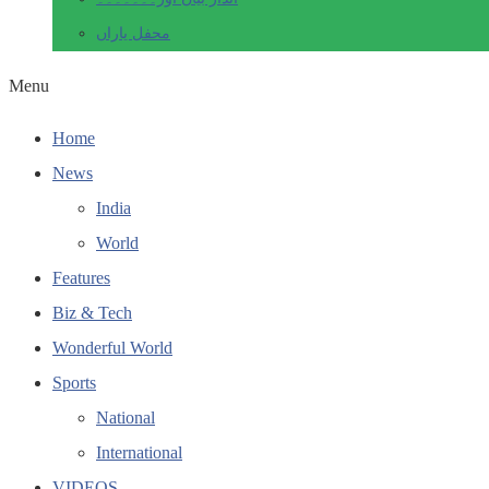
محفل یاراں
Menu
Home
News
India
World
Features
Biz & Tech
Wonderful World
Sports
National
International
VIDEOS