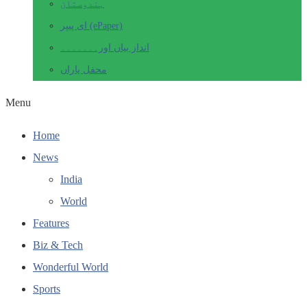
ہندوستان
ای پیپر (ePaper)
انداز بیاں اور۔۔۔۔۔۔۔
محفل یاراں
Menu
Home
News
India
World
Features
Biz & Tech
Wonderful World
Sports