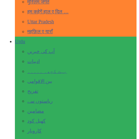
मुस्लिम जगत
हम कहेगें हाल ए दिल …
Uttar Pradesh
महफ़िल ए याराँ
Urdu
آپ کی خبریں
ادبیات
بہت کچھ۔ ۔۔۔۔۔
بین الاقوامی
تفریح
ریاستوں سے
مضامین
کھیل کود
کاروبار