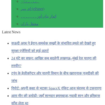
ہندوستان
ای پیپر (ePaper)
انداز بیاں اور۔۔۔۔۔۔۔
محفل یاراں
Latest News
सऊदी अरब ने ईरान-समर्थक समूहों के संभावित हमले को देखते हुए
सुरक्षा एजेंसियों को हाई अलर्ट
24 घंटे का सफ़र: आखिर कब बदलेगी लखनऊ–मुंबई रेल यात्रा की
तस्वीर?
ट्रंप के हेलीकॉप्टर और यात्री विमान के बीच खतरनाक नज़दीकी की
जांच
रिपोर्ट: अपनी कक्षा से भटका SpaceX रॉकेट आज चंद्रमा से टकराएगा
आग़ा मीर की ड्योढ़ी: जहाँ शानदार इमामबाड़ा,नवाबी शान और इतिहास
साँस लेता था