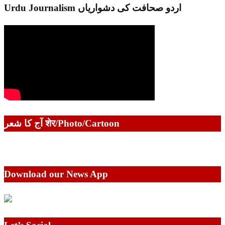
Urdu Journalism اردو صحافت کی دشواریاں
آج کا شعر शेर/Photo/Cartoon
Download our News App