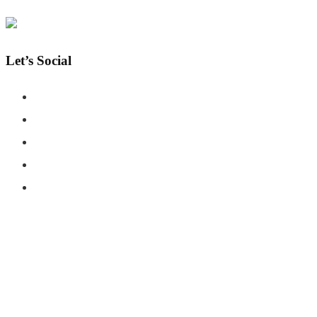
Let’s Social
COPYRIGHT © SHAHERNAMA - ALL RIGHTS RESERVED
ABOUT US
ADVERTISE WITH US
DISCLAIMER