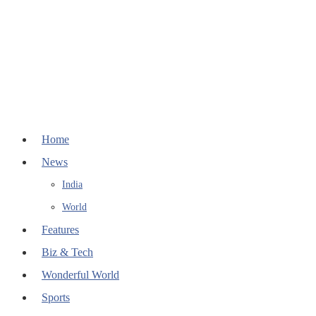
Home
News
India
World
Features
Biz & Tech
Wonderful World
Sports