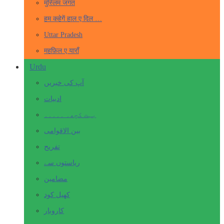
मुस्लिम जगत
हम कहेगें हाल ए दिल …
Uttar Pradesh
महफ़िल ए याराँ
Urdu
آپ کی خبریں
ادبیات
بہت کچھ۔ ۔۔۔۔۔
بین الاقوامی
تفریح
ریاستوں سے
مضامین
کھیل کود
کاروبار