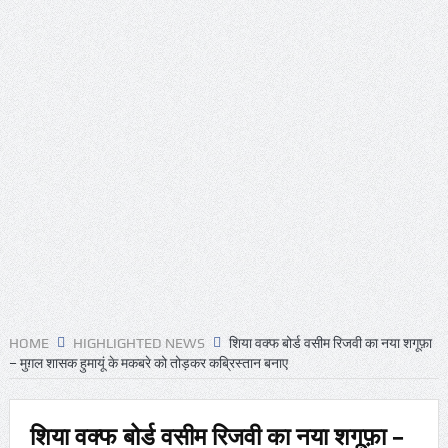
जांच
रिपोर्ट: अपनी कक्षा से भटका SpaceX रॉकेट आज चंद्रमा से
टकराएगा
आग़ा मीर की ड्योढ़ी: जहाँ शानदार इमामबाड़ा,नवाबी शान और
इतिहास साँस लेता था
संयुक्त अरब अमीरात में दो ह्यूमनॉइड रोबोट्स की शादी हुई
डील साइन करने का यह आखिरी मौका है, ट्रंप ने एक बार फिर ईरान
को धमकी दी
‘मैं कहीं नहीं जा रहा’; ईरानी राष्ट्रपति ने इस्तीफ़े और अंदरूनी
HOME
HIGHLIGHTED NEWS
शिया वक्‍फ बोर्ड वसीम रिजवी का नया शगूफ़ा
मतभेदों की खबरों को नकारा
– मुग़ल शासक हुमायूं के मकबरे को तोड़कर कब्रिस्‍तान बनाए
महमूदाबाद रियासत का मोहर्रम: अज़ादारी, तहज़ीब और साझी
विरासत की जीवित दास्तान
शिया वक्‍फ बोर्ड वसीम रिजवी का नया शगूफ़ा –