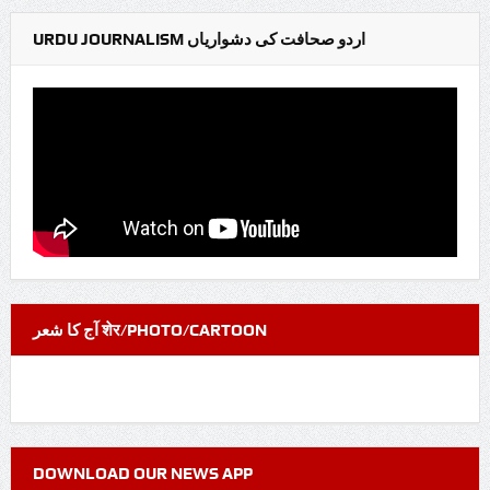
URDU JOURNALISM اردو صحافت کی دشواریاں
آج کا شعر शेर/PHOTO/CARTOON
DOWNLOAD OUR NEWS APP