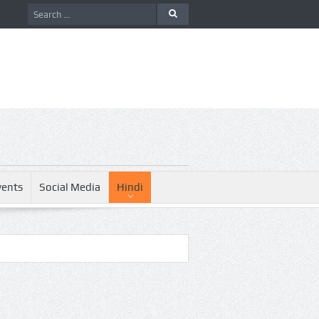
vents
Social Media
Hindi