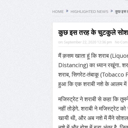
रिपोर्ट: अपनी क
HOME
HIGHLIGHTED NEWS
कुछ इस त
आग़ा मीर की ड्यो
संयुक्त अरब अमीरा
कुछ इस तरह के चुटकुले सोशल
डील साइन करने क
on:
September 22, 2020 12:36 pm
No Com
‘मैं कहीं नहीं जा
मैं क़सम खाता हूं कि शराब (Liquor
महमूदाबाद रियास
Distancing) का ध्यान रखूंगा. शर
‘2026 के लिए की 
शराब, सिगरेट-तंबाकू (Tobacco P
हुआ कि एक शराबी नशे के आलम में स
मजिस्ट्रेट ने शराबी से कहा कि तुम
नहीं तोड़ेगे. शराबी ने मजिस्ट्रेट 
खायी थी, और अब नशे में मैंने सोशल
नशे में और होश में बड़ा अंतर है. ज