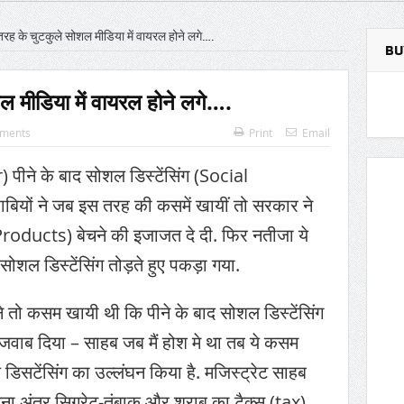
क्षा से भटका SpaceX रॉकेट आज चंद्रमा से टकराएगा
रह के चुटकुले सोशल मीडिया में वायरल होने लगे….
ढ़ी: जहाँ शानदार इमामबाड़ा,नवाबी शान और इतिहास साँस लेता था
BU
त में दो ह्यूमनॉइड रोबोट्स की शादी हुई
 मीडिया में वायरल होने लगे….
ा यह आखिरी मौका है, ट्रंप ने एक बार फिर ईरान को धमकी दी
ments
Print
Email
 रहा’; ईरानी राष्ट्रपति ने इस्तीफ़े और अंदरूनी मतभेदों की खबरों को नकारा
) पीने के बाद सोशल डिस्टेंसिंग (Social
त का मोहर्रम: अज़ादारी, तहज़ीब और साझी विरासत की जीवित दास्तान
ाबियों ने जब इस तरह की कसमें खायीं तो सरकार ने
गई दो भविष्यवाणियां सच हो गई हैं, एक भयानक टकराव होने वाला है’
roducts) बेचने की इजाजत दे दी. फिर नतीजा ये
ोशल डिस्टेंसिंग तोड़ते हुए पकड़ा गया.
ने तो कसम खायी थी कि पीने के बाद सोशल डिस्टेंसिंग
को जवाब दिया – साहब जब मैं होश मे था तब ये कसम
 डिसटेंसिंग का उल्लंघन किया है. मजिस्ट्रेट साहब
ितना अंतर सिगरेट-तंबाकू और शराब का टैक्स (tax)