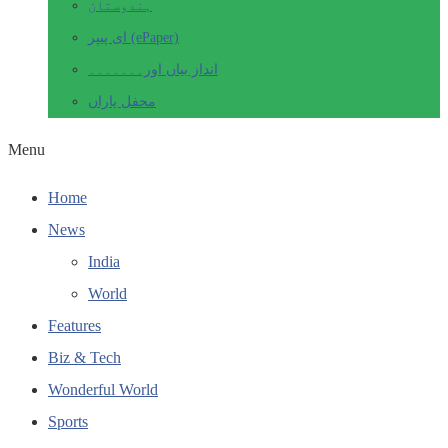
ہندوستان
ای پیپر (ePaper)
انداز بیاں اور۔۔۔۔۔۔۔
محفل یاراں
Menu
Home
News
India
World
Features
Biz & Tech
Wonderful World
Sports