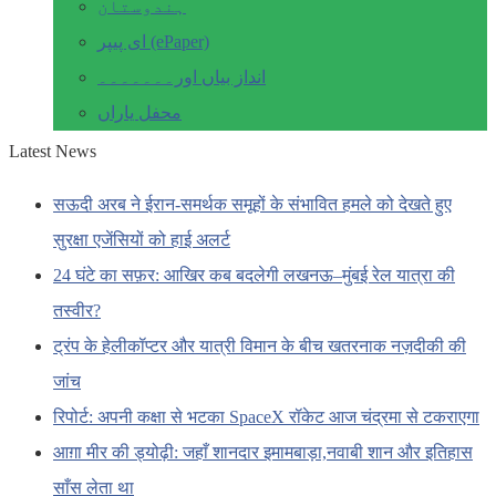
ہندوستان
ای پیپر (ePaper)
انداز بیاں اور۔۔۔۔۔۔۔
محفل یاراں
Latest News
सऊदी अरब ने ईरान-समर्थक समूहों के संभावित हमले को देखते हुए
सुरक्षा एजेंसियों को हाई अलर्ट
24 घंटे का सफ़र: आखिर कब बदलेगी लखनऊ–मुंबई रेल यात्रा की
तस्वीर?
ट्रंप के हेलीकॉप्टर और यात्री विमान के बीच खतरनाक नज़दीकी की
जांच
रिपोर्ट: अपनी कक्षा से भटका SpaceX रॉकेट आज चंद्रमा से टकराएगा
आग़ा मीर की ड्योढ़ी: जहाँ शानदार इमामबाड़ा,नवाबी शान और इतिहास
साँस लेता था