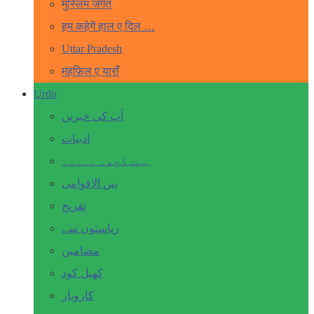
मुस्लिम जगत
हम कहेगें हाल ए दिल …
Uttar Pradesh
महफ़िल ए याराँ
Urdu
آپ کی خبریں
ادبیات
بہت کچھ۔ ۔۔۔۔۔
بین الاقوامی
تفریح
ریاستوں سے
مضامین
کھیل کود
کاروبار