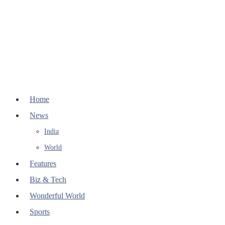
Home
News
India
World
Features
Biz & Tech
Wonderful World
Sports