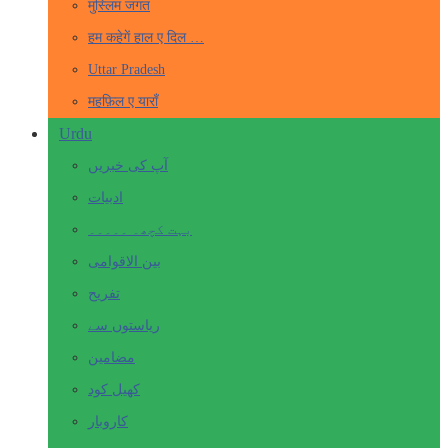
मुस्लिम जगत
हम कहेगें हाल ए दिल …
Uttar Pradesh
महफ़िल ए याराँ
Urdu
آپ کی خبریں
ادبیات
بہت کچھ۔ ۔۔۔۔۔
بین الاقوامی
تفریح
ریاستوں سے
مضامین
کھیل کود
کاروبار