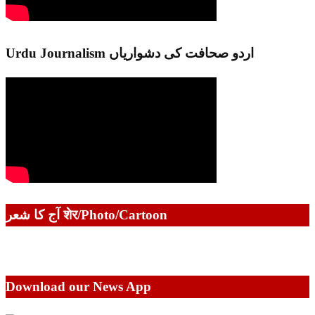
Urdu Journalism اردو صحافت کی دشواریاں
آج کا شعر शेर/Photo/Cartoon
Download our News App