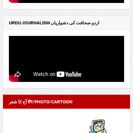
URDU JOURNALISM اردو صحافت کی دشواریاں
آج کا شعر शेर/PHOTO/CARTOON