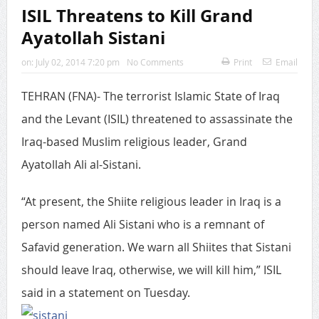
ISIL Threatens to Kill Grand
Ayatollah Sistani
on:
July 02, 2014 7:20 pm
No Comments
Print
Email
TEHRAN (FNA)- The terrorist Islamic State of Iraq
and the Levant (ISIL) threatened to assassinate the
Iraq-based Muslim religious leader, Grand
Ayatollah Ali al-Sistani.
“At present, the Shiite religious leader in Iraq is a
person named Ali Sistani who is a remnant of
Safavid generation. We warn all Shiites that Sistani
should leave Iraq, otherwise, we will kill him,” ISIL
said in a statement on Tuesday.