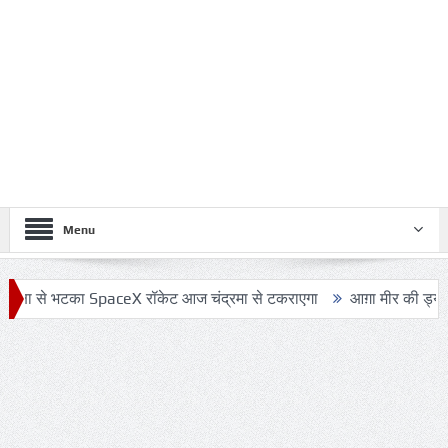
Menu
का SpaceX रॉकेट आज चंद्रमा से टकराएगा
आग़ा मीर की ड्योढ़ी: जहाँ शानदा