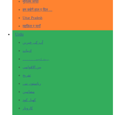
मुस्लिम जगत
हम कहेगें हाल ए दिल …
Uttar Pradesh
महफ़िल ए याराँ
Urdu
آپ کی خبریں
ادبیات
بہت کچھ۔ ۔۔۔۔۔
بین الاقوامی
تفریح
ریاستوں سے
مضامین
کھیل کود
کاروبار