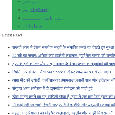
ہندوستان
ای پیپر (ePaper)
انداز بیاں اور۔۔۔۔۔۔۔
محفل یاراں
Latest News
सऊदी अरब ने ईरान-समर्थक समूहों के संभावित हमले को देखते हुए सुरक्षा 
24 घंटे का सफ़र: आखिर कब बदलेगी लखनऊ–मुंबई रेल यात्रा की तस्वी
ट्रंप के हेलीकॉप्टर और यात्री विमान के बीच खतरनाक नज़दीकी की जां
रिपोर्ट: अपनी कक्षा से भटका SpaceX रॉकेट आज चंद्रमा से टकराएगा
आग़ा मीर की ड्योढ़ी: जहाँ शानदार इमामबाड़ा,नवाबी शान और इतिहास सा
संयुक्त अरब अमीरात में दो ह्यूमनॉइड रोबोट्स की शादी हुई
डील साइन करने का यह आखिरी मौका है, ट्रंप ने एक बार फिर ईरान को 
‘मैं कहीं नहीं जा रहा’; ईरानी राष्ट्रपति ने इस्तीफ़े और अंदरूनी मतभेदों
महमूदाबाद रियासत का मोहर्रम: अज़ादारी, तहज़ीब और साझी विरासत की 