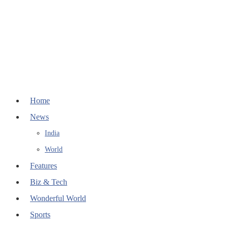
Home
News
India
World
Features
Biz & Tech
Wonderful World
Sports