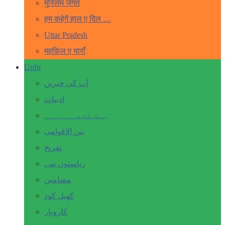
मुस्लिम जगत
हम कहेगें हाल ए दिल …
Uttar Pradesh
महफ़िल ए याराँ
Urdu
آپ کی خبریں
ادبیات
بہت کچھ۔ ۔۔۔۔۔
بین الاقوامی
تفریح
ریاستوں سے
مضامین
کھیل کود
کاروبار