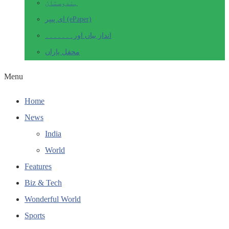
ہندوستان
ای پیپر (ePaper)
انداز بیاں اور۔۔۔۔۔۔۔
محفل یاراں
Menu
Home
News
India
World
Features
Biz & Tech
Wonderful World
Sports