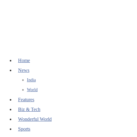
Home
News
India
World
Features
Biz & Tech
Wonderful World
Sports