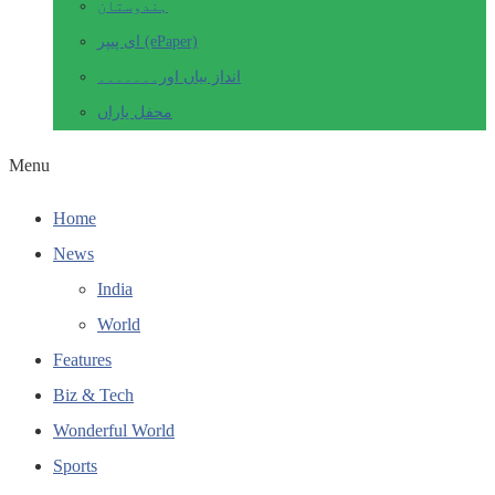
ہندوستان
ای پیپر (ePaper)
انداز بیاں اور۔۔۔۔۔۔۔
محفل یاراں
Menu
Home
News
India
World
Features
Biz & Tech
Wonderful World
Sports