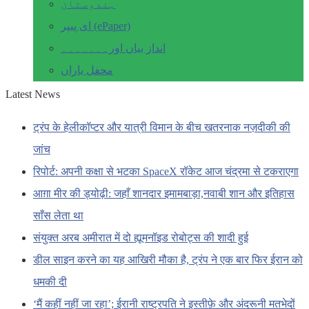
ہندوستان
ای پیپر (ePaper)
انداز بیاں اور۔۔۔۔۔۔۔
محفل یاراں
Latest News
ट्रंप के हेलीकॉप्टर और यात्री विमान के बीच खतरनाक नज़दीकी की
जांच
रिपोर्ट: अपनी कक्षा से भटका SpaceX रॉकेट आज चंद्रमा से टकराएगा
आग़ा मीर की ड्योढ़ी: जहाँ शानदार इमामबाड़ा,नवाबी शान और इतिहास
साँस लेता था
संयुक्त अरब अमीरात में दो ह्यूमनॉइड रोबोट्स की शादी हुई
डील साइन करने का यह आखिरी मौका है, ट्रंप ने एक बार फिर ईरान को
धमकी दी
‘मैं कहीं नहीं जा रहा’; ईरानी राष्ट्रपति ने इस्तीफ़े और अंदरूनी मतभेदों