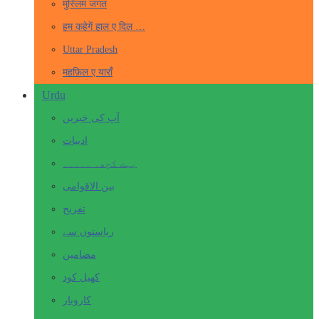
मुस्लिम जगत
हम कहेगें हाल ए दिल …
Uttar Pradesh
महफ़िल ए याराँ
Urdu
آپ کی خبریں
ادبیات
بہت کچھ۔ ۔۔۔۔۔
بین الاقوامی
تفریح
ریاستوں سے
مضامین
کھیل کود
کاروبار