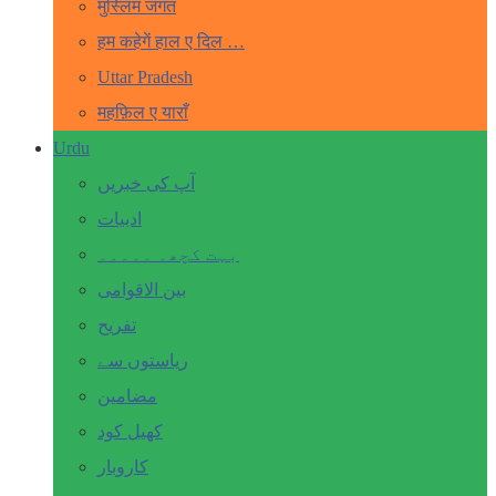
मुस्लिम जगत
हम कहेगें हाल ए दिल …
Uttar Pradesh
महफ़िल ए याराँ
Urdu
آپ کی خبریں
ادبیات
بہت کچھ۔ ۔۔۔۔۔
بین الاقوامی
تفریح
ریاستوں سے
مضامین
کھیل کود
کاروبار