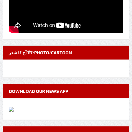
آج کا شعر शेर/PHOTO/CARTOON
DOWNLOAD OUR NEWS APP