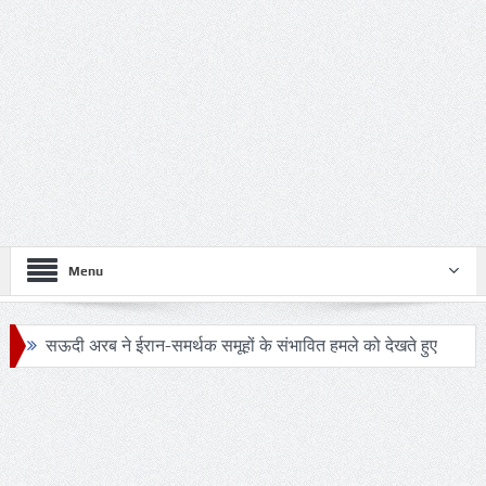
Menu
सऊदी अरब ने ईरान-समर्थक समूहों के संभावित हमले को देखते हुए
सुरक्षा एजेंसियों को हाई अलर्ट
24 घंटे का सफ़र: आखिर कब बदलेगी लखनऊ–मुंबई रेल यात्रा की
तस्वीर?