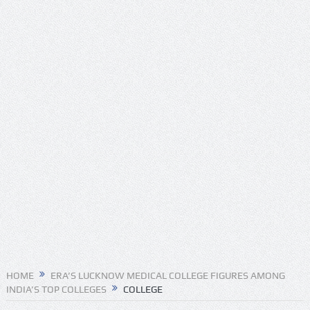
ट्रंप के हेलीकॉप्टर और यात्री विमान के बीच खतरनाक नज़दीकी की
जांच
रिपोर्ट: अपनी कक्षा से भटका SpaceX रॉकेट आज चंद्रमा से
टकराएगा
आग़ा मीर की ड्योढ़ी: जहाँ शानदार इमामबाड़ा,नवाबी शान और
इतिहास साँस लेता था
संयुक्त अरब अमीरात में दो ह्यूमनॉइड रोबोट्स की शादी हुई
डील साइन करने का यह आखिरी मौका है, ट्रंप ने एक बार फिर ईरान
को धमकी दी
‘मैं कहीं नहीं जा रहा’; ईरानी राष्ट्रपति ने इस्तीफ़े और अंदरूनी
HOME
ERA’S LUCKNOW MEDICAL COLLEGE FIGURES AMONG
मतभेदों की खबरों को नकारा
INDIA’S TOP COLLEGES
COLLEGE
महमूदाबाद रियासत का मोहर्रम: अज़ादारी, तहज़ीब और साझी विरासत