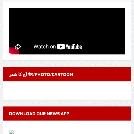
آج کا شعر शेर/PHOTO/CARTOON
DOWNLOAD OUR NEWS APP