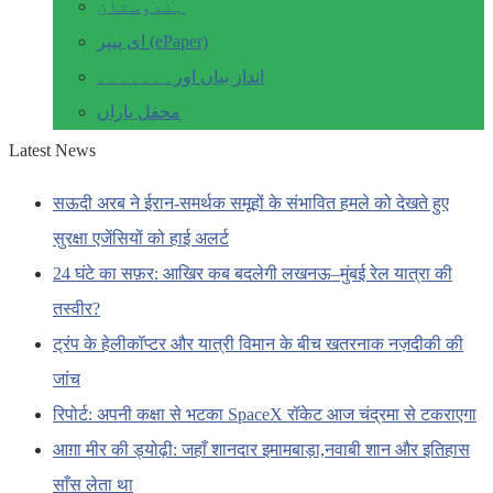
ہندوستان
ای پیپر (ePaper)
انداز بیاں اور۔۔۔۔۔۔۔
محفل یاراں
Latest News
सऊदी अरब ने ईरान-समर्थक समूहों के संभावित हमले को देखते हुए
सुरक्षा एजेंसियों को हाई अलर्ट
24 घंटे का सफ़र: आखिर कब बदलेगी लखनऊ–मुंबई रेल यात्रा की
तस्वीर?
ट्रंप के हेलीकॉप्टर और यात्री विमान के बीच खतरनाक नज़दीकी की
जांच
रिपोर्ट: अपनी कक्षा से भटका SpaceX रॉकेट आज चंद्रमा से टकराएगा
आग़ा मीर की ड्योढ़ी: जहाँ शानदार इमामबाड़ा,नवाबी शान और इतिहास
साँस लेता था