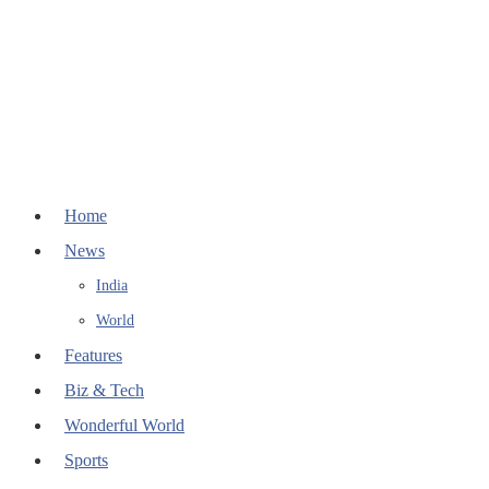
Home
News
India
World
Features
Biz & Tech
Wonderful World
Sports