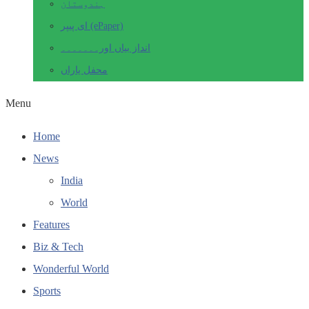
ہندوستان
ای پیپر (ePaper)
انداز بیاں اور۔۔۔۔۔۔۔
محفل یاراں
Menu
Home
News
India
World
Features
Biz & Tech
Wonderful World
Sports