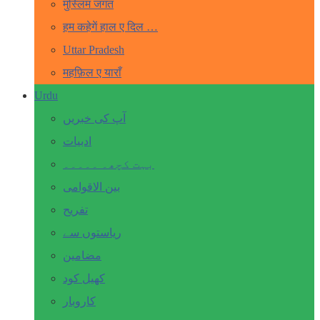
मुस्लिम जगत
हम कहेगें हाल ए दिल …
Uttar Pradesh
महफ़िल ए याराँ
Urdu
آپ کی خبریں
ادبیات
بہت کچھ۔ ۔۔۔۔۔
بین الاقوامی
تفریح
ریاستوں سے
مضامین
کھیل کود
کاروبار