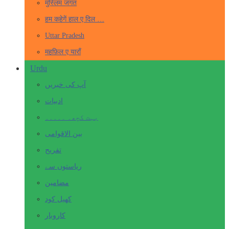
मुस्लिम जगत
हम कहेगें हाल ए दिल …
Uttar Pradesh
महफ़िल ए याराँ
Urdu
آپ کی خبریں
ادبیات
بہت کچھ۔ ۔۔۔۔۔
بین الاقوامی
تفریح
ریاستوں سے
مضامین
کھیل کود
کاروبار