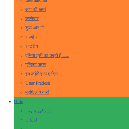
Internaional
आप की खबरें
कारोबार
कुछ और भी
राज्यों से
राष्ट्रीय
दुनिया इसी को कहते हैं …..
मुस्लिम जगत
हम कहेगें हाल ए दिल …
Uttar Pradesh
महफ़िल ए याराँ
Urdu
آپ کی خبریں
ادبیات