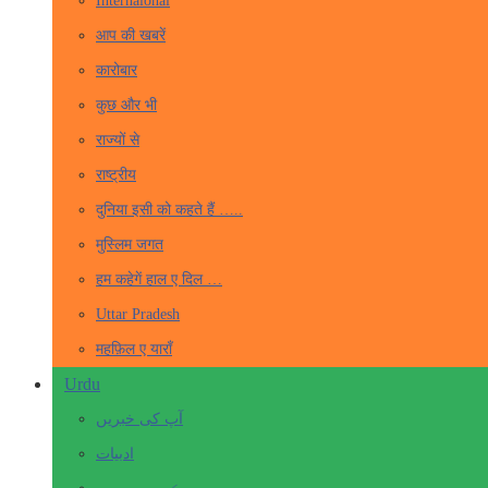
Internaional
आप की खबरें
कारोबार
कुछ और भी
राज्यों से
राष्ट्रीय
दुनिया इसी को कहते हैं …..
मुस्लिम जगत
हम कहेगें हाल ए दिल …
Uttar Pradesh
महफ़िल ए याराँ
Urdu
آپ کی خبریں
ادبیات