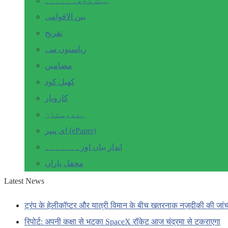
بہت کچھ۔ ۔۔۔۔۔
بین الاقوامی
تفریح
ریاستوں سے
مضامین
کھیل کود
کاروبار
ہندوستان
ای پیپر (ePaper)
انداز بیاں اور۔۔۔۔۔۔۔
محفل یاراں
Latest News
ट्रंप के हेलीकॉप्टर और यात्री विमान के बीच खतरनाक नज़दीकी की जां
रिपोर्ट: अपनी कक्षा से भटका SpaceX रॉकेट आज चंद्रमा से टकराएगा