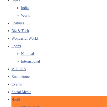
News
India
World
Features
Biz & Tech
Wonderful World
Sports
National
International
VIDEOS
Entertainment
Events
Social Media
Hindi