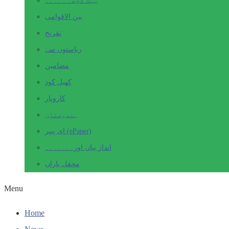
بہت کچھ۔ ۔۔۔۔۔
بین الاقوامی
تفریح
ریاستوں سے
مضامین
کھیل کود
کاروبار
ہندوستان
ای پیپر (ePaper)
انداز بیاں اور۔۔۔۔۔۔۔
محفل یاراں
Menu
Home