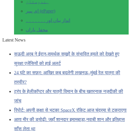
ہندوستان
ای پیپر (ePaper)
انداز بیاں اور۔۔۔۔۔۔۔
محفل یاراں
Latest News
सऊदी अरब ने ईरान-समर्थक समूहों के संभावित हमले को देखते हुए
सुरक्षा एजेंसियों को हाई अलर्ट
24 घंटे का सफ़र: आखिर कब बदलेगी लखनऊ–मुंबई रेल यात्रा की
तस्वीर?
ट्रंप के हेलीकॉप्टर और यात्री विमान के बीच खतरनाक नज़दीकी की
जांच
रिपोर्ट: अपनी कक्षा से भटका SpaceX रॉकेट आज चंद्रमा से टकराएगा
आग़ा मीर की ड्योढ़ी: जहाँ शानदार इमामबाड़ा,नवाबी शान और इतिहास
साँस लेता था