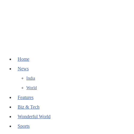
Home
News
India
World
Features
Biz & Tech
Wonderful World
Sports