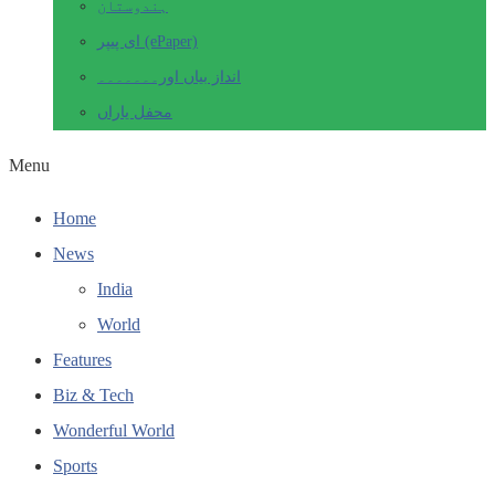
ہندوستان
ای پیپر (ePaper)
انداز بیاں اور۔۔۔۔۔۔۔
محفل یاراں
Menu
Home
News
India
World
Features
Biz & Tech
Wonderful World
Sports