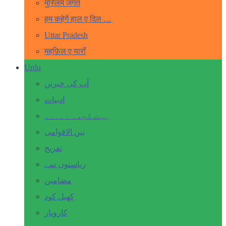
मुस्लिम जगत
हम कहेगें हाल ए दिल …
Uttar Pradesh
महफ़िल ए याराँ
Urdu
آپ کی خبریں
ادبیات
بہت کچھ۔ ۔۔۔۔۔
بین الاقوامی
تفریح
ریاستوں سے
مضامین
کھیل کود
کاروبار