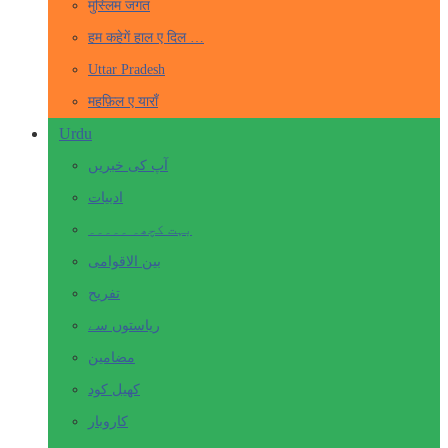
मुस्लिम जगत
हम कहेगें हाल ए दिल …
Uttar Pradesh
महफ़िल ए याराँ
Urdu
آپ کی خبریں
ادبیات
بہت کچھ۔ ۔۔۔۔۔
بین الاقوامی
تفریح
ریاستوں سے
مضامین
کھیل کود
کاروبار