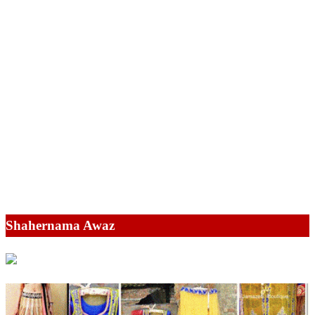
Shahernama Awaz