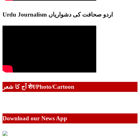
Urdu Journalism اردو صحافت کی دشواریاں
آج کا شعر शेर/Photo/Cartoon
Download our News App