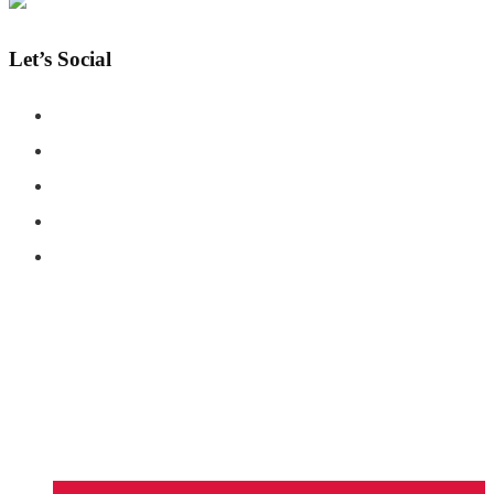
Let’s Social
COPYRIGHT © SHAHERNAMA - ALL RIGHTS RESERVED
ABOUT US
ADVERTISE WITH US
DISCLAIMER
CONTACT US