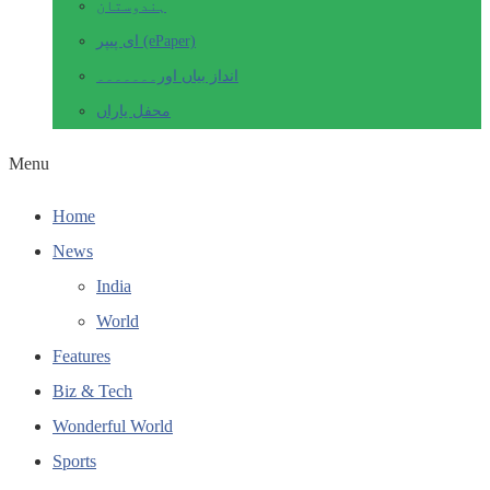
ہندوستان
ای پیپر (ePaper)
انداز بیاں اور۔۔۔۔۔۔۔
محفل یاراں
Menu
Home
News
India
World
Features
Biz & Tech
Wonderful World
Sports