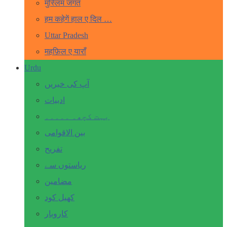
मुस्लिम जगत
हम कहेगें हाल ए दिल …
Uttar Pradesh
महफ़िल ए याराँ
Urdu
آپ کی خبریں
ادبیات
بہت کچھ۔ ۔۔۔۔۔
بین الاقوامی
تفریح
ریاستوں سے
مضامین
کھیل کود
کاروبار