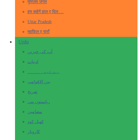
मुस्लिम जगत
हम कहेगें हाल ए दिल …
Uttar Pradesh
महफ़िल ए याराँ
Urdu
آپ کی خبریں
ادبیات
بہت کچھ۔ ۔۔۔۔۔
بین الاقوامی
تفریح
ریاستوں سے
مضامین
کھیل کود
کاروبار