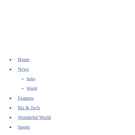
Home
News
India
World
Features
Biz & Tech
Wonderful World
Sports