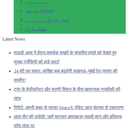
ہندوستان
ای پیپر (ePaper)
انداز بیاں اور۔۔۔۔۔۔۔
محفل یاراں
Latest News
सऊदी अरब ने ईरान-समर्थक समूहों के संभावित हमले को देखते हुए
सुरक्षा एजेंसियों को हाई अलर्ट
24 घंटे का सफ़र: आखिर कब बदलेगी लखनऊ–मुंबई रेल यात्रा की
तस्वीर?
ट्रंप के हेलीकॉप्टर और यात्री विमान के बीच खतरनाक नज़दीकी की
जांच
रिपोर्ट: अपनी कक्षा से भटका SpaceX रॉकेट आज चंद्रमा से टकराएगा
आग़ा मीर की ड्योढ़ी: जहाँ शानदार इमामबाड़ा,नवाबी शान और इतिहास
साँस लेता था