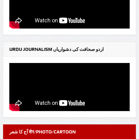
URDU JOURNALISM اردو صحافت کی دشواریاں
آج کا شعر शेर/PHOTO/CARTOON