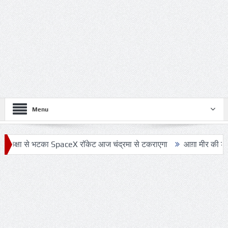
Menu
े भटका SpaceX रॉकेट आज चंद्रमा से टकराएगा
आग़ा मीर की ड्योढ़ी: जहाँ 