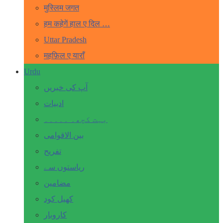
मुस्लिम जगत
हम कहेगें हाल ए दिल …
Uttar Pradesh
महफ़िल ए याराँ
Urdu
آپ کی خبریں
ادبیات
بہت کچھ۔ ۔۔۔۔۔
بین الاقوامی
تفریح
ریاستوں سے
مضامین
کھیل کود
کاروبار