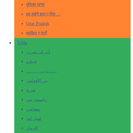
मुस्लिम जगत
हम कहेगें हाल ए दिल …
Uttar Pradesh
महफ़िल ए याराँ
Urdu
آپ کی خبریں
ادبیات
بہت کچھ۔ ۔۔۔۔۔
بین الاقوامی
تفریح
ریاستوں سے
مضامین
کھیل کود
کاروبار