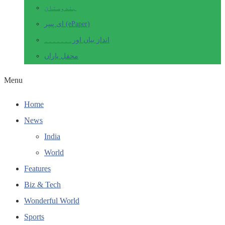
ہندوستان
ای پیپر (ePaper)
انداز بیاں اور۔۔۔۔۔۔۔
محفل یاراں
Menu
Home
News
India
World
Features
Biz & Tech
Wonderful World
Sports