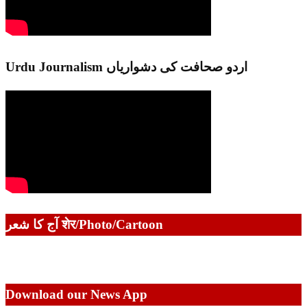
Urdu Journalism اردو صحافت کی دشواریاں
آج کا شعر शेर/Photo/Cartoon
Download our News App