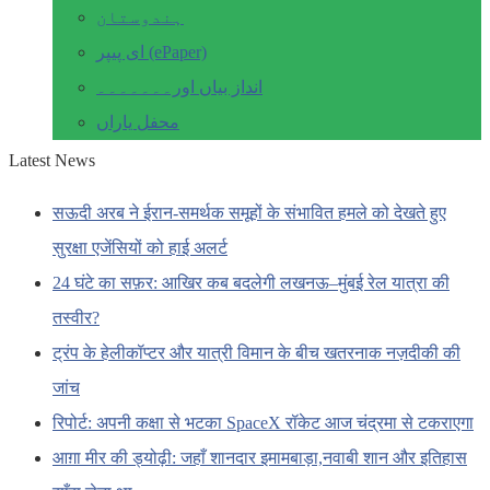
ہندوستان
ای پیپر (ePaper)
انداز بیاں اور۔۔۔۔۔۔۔
محفل یاراں
Latest News
सऊदी अरब ने ईरान-समर्थक समूहों के संभावित हमले को देखते हुए
सुरक्षा एजेंसियों को हाई अलर्ट
24 घंटे का सफ़र: आखिर कब बदलेगी लखनऊ–मुंबई रेल यात्रा की
तस्वीर?
ट्रंप के हेलीकॉप्टर और यात्री विमान के बीच खतरनाक नज़दीकी की
जांच
रिपोर्ट: अपनी कक्षा से भटका SpaceX रॉकेट आज चंद्रमा से टकराएगा
आग़ा मीर की ड्योढ़ी: जहाँ शानदार इमामबाड़ा,नवाबी शान और इतिहास