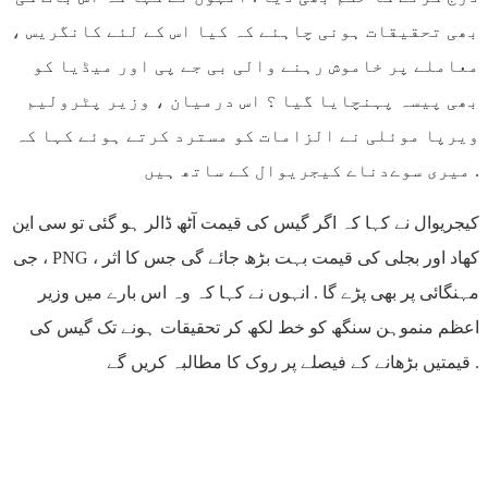
بھی تحقیقات ہونی چاہئے کہ کیا اس کے لئے کانگریس ،
معاملے پر خاموش رہنے والی بی جے پی اور میڈیا کو
بھی پیسہ پہنچایا گیا ؟ اس درمیان ، وزیر پٹرولیم
ویرپا موئلی نے الزامات کو مسترد کرتے ہوئے کہا کہ
میری سوےدناے کیجریوال کے ساتھ ہیں .
کیجریوال نے کہا کہ اگر گیس کی قیمت آٹھ ڈالر ہو گئی تو سی این
جی ، PNG ، کھاد اور بجلی کی قیمت بہت بڑھ جائے گی جس کا اثر
مہنگائی پر بھی پڑے گا . انہوں نے کہا کہ وہ اس بارے میں وزیر
اعظم منموہن سنگھ کو خط لکھ کر تحقیقات ہونے تک گیس کی
قیمتیں بڑھانے کے فیصلے پر روک کا مطالبہ کریں گے .