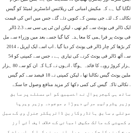
لگایا گیا ہے کہ مکیش امبانی کی ریلائنس انڈسٹریز لمیٹڈ کو گیس
نکالنے کے لئے جی بیسن کے کنویں دئے گئے جس میں اس کی قیمت
ایک ڈالر فی یونٹ سے کم تھی ، لیکن این ٹی پی سی سے 2.3 ڈالر
فی یونٹ پر فراہمی کا معاہدہ کیا گیا جسے بعد میں وزراء سے مل
کر بڑھا کر چار ڈالر فی یونٹ کر دیا گیا . اب اسے ایک اپریل ، 2014
سے آٹھ ڈالر فی یونٹ کرنے کی تیاری ہے ، جس سے کمپنی کو 54
ہزار کروڑ روپے کا فائدہ ہوگا . انہوں نے کہا کہ ان كو سے 80 ہزار
ملین یونٹ گیس نکالنا تھا ، لیکن کمپنی نے 18 فیصد سے کم گیس
نکالی تاکہ گیس کی کمی دکھا کر مزید منافع وصول جا سکے .
ساتھ ہی کیجریوال نے اےسيبي کو اس مسئلے پر سابق
وزیر پٹرولیم مرلی دیوڑا ، موجودہ وزیر ویرپا
موئلی ، سابق ہائڈروکاربن ڈائریکٹر جنرل وی کے سبل
، کمپنی کے مالک مکیش امبانی کے خلاف ایف آئی آرز
درج ​​کرنے کا حکم بھی دیا . انہوں نے کہا کہ اس بات کی