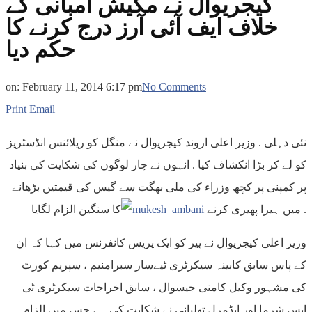
کیجریوال نے مکیش امبانی کے
خلاف ایف آئی آرز درج ​​کرنے کا
حکم دیا
on:
February 11, 2014 6:17 pm
No Comments
Print
Email
نئی دہلی . وزیر اعلی اروند کیجریوال نے منگل کو ریلائنس انڈسٹریز
کو لے کر بڑا انکشاف کیا . انہوں نے چار لوگوں کی شکایت کی بنیاد
پر کمپنی پر کچھ وزراء کی ملی بھگت سے گیس کی قیمتیں بڑھانے
کا سنگین الزام لگایا .
میں ہیرا پھیری کرنے
وزیر اعلی کیجریوال نے پیر کو ایک پریس کانفرنس میں کہا کہ ان
کے پاس سابق کابینہ سیکرٹری ٹيےسار سبرامنیم ، سپریم کورٹ
کی مشہور وکیل کامنی جیسوال ، سابق اخراجات سیکرٹری ٹی
ایس شرما اور ایڈمرل تهلياني نے شکایت کی ہے جس میں الزام