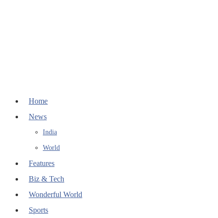
Home
News
India
World
Features
Biz & Tech
Wonderful World
Sports