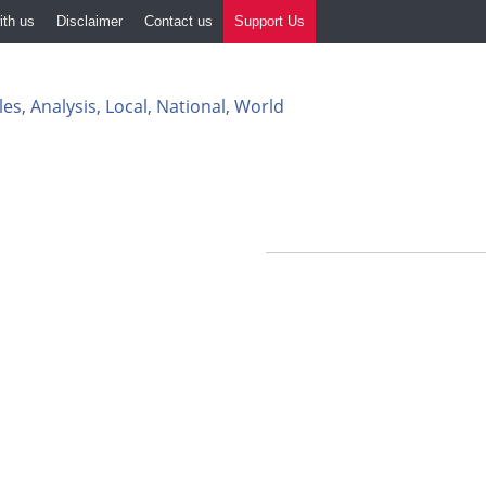
ith us
Disclaimer
Contact us
Support Us