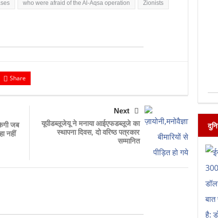
ases
who were afraid of the Al-Aqsa operation
Zionists
Share
Next
यूपीडब्लूजेयू ने मनाया आईएफडब्लूजे का
केगी जब
दुन
स्थापना दिवस, दो वरिष्ठ पत्रकार
ा नहीं
सम्मानित