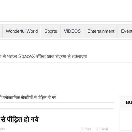
Wonderful World
Sports
VIDEOS
Entertainment
Even
क्षा से भटका SpaceX रॉकेट आज चंद्रमा से टकराएगा
ोढ़ी: जहाँ शानदार इमामबाड़ा,नवाबी शान और इतिहास साँस लेता था
त में दो ह्यूमनॉइड रोबोट्स की शादी हुई
ा यह आखिरी मौका है, ट्रंप ने एक बार फिर ईरान को धमकी दी
ी,मनोवैज्ञानिक बीमारियों से पीड़ित हो गये
 रहा’; ईरानी राष्ट्रपति ने इस्तीफ़े और अंदरूनी मतभेदों की खबरों को नकारा
BU
त का मोहर्रम: अज़ादारी, तहज़ीब और साझी विरासत की जीवित दास्तान
 से पीड़ित हो गये
 गई दो भविष्यवाणियां सच हो गई हैं, एक भयानक टकराव होने वाला है’
nts
Print
Email