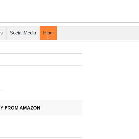
ts
Social Media
Hindi
Y FROM AMAZON