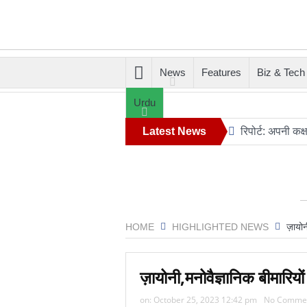
News
Features
Biz & Tech
Urdu
Latest News
रिपोर्ट: अपनी क
आग़ा मीर की ड्य
संयुक्त अरब अमीरा
डील साइन करने क
HOME
HIGHLIGHTED NEWS
ज़ायोन
‘मैं कहीं नहीं जा
महमूदाबाद रियास
ज़ायोनी,मनोवैज्ञानिक बीमारियों
‘2026 के लिए की
on:
October 25, 2023 12:42 pm
No Comme