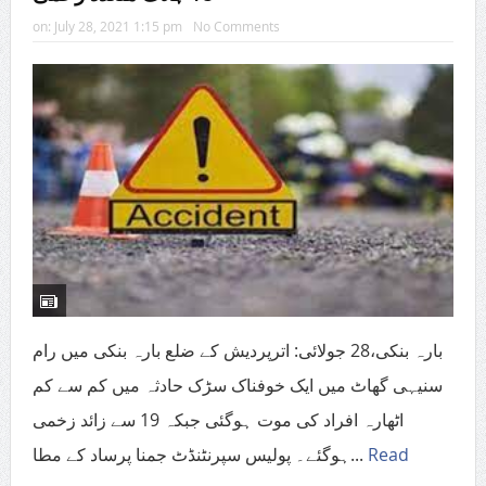
on:
July 28, 2021 1:15 pm
No Comments
بارہ بنکی،28 جولائی: اترپردیش کے ضلع بارہ بنکی میں رام
سنیہی گھاٹ میں ایک خوفناک سڑک حادثہ میں کم سے کم
اٹھارہ افراد کی موت ہوگئی جبکہ 19 سے زائد زخمی
ہوگئے۔ پولیس سپرنٹنڈٹ جمنا پرساد کے مطا...
Read