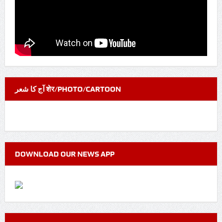
آج کا شعر शेर/PHOTO/CARTOON
DOWNLOAD OUR NEWS APP