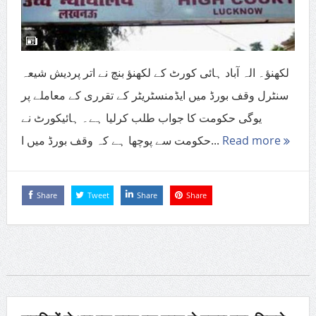
لکھنؤ۔ الہ آباد ہائی کورٹ کے لکھنؤ بنچ نے اتر پردیش شیعہ
سنٹرل وقف بورڈ میں ایڈمنسٹریٹر کے تقرری کے معاملے پر
یوگی حکومت کا جواب طلب کرلیا ہے۔ ہائیکورٹ نے
حکومت سے پوچھا ہے کہ وقف بورڈ میں ا...
Read more
Share
Tweet
Share
Share