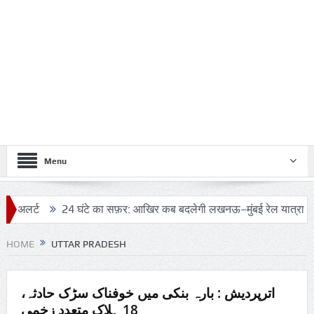
Menu
24 घंटे का सफ़र: आखिर कब बदलेगी लखनऊ–मुंबई रेल यात्रा की तस्वीर?
HOME
UTTAR PRADESH
اترپردیش : بارہ بنکی میں خوفناک سڑک حادثہ،
18 ہلاک متعدد زخمی