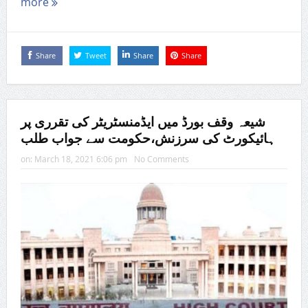
more
Share
Tweet
Share
Share
شیعہ وقف بورڈ میں ایڈمنسٹریٹر کی تقرری پر
ہائیکورٹ کی سرزنش،حکومت سے جواب طلب
on:
March 18, 2021 6:06 pm
No Comments