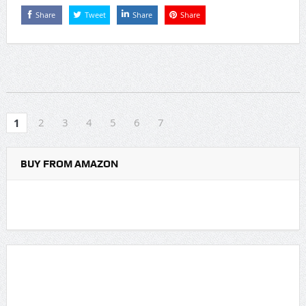
Share
Tweet
Share
Share
2
3
4
5
6
7
1
BUY FROM AMAZON