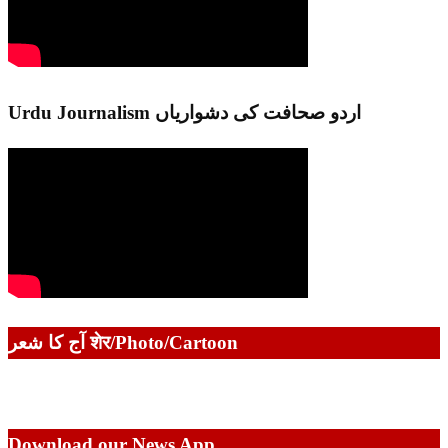
Urdu Journalism اردو صحافت کی دشواریاں
آج کا شعر शेर/Photo/Cartoon
Download our News App