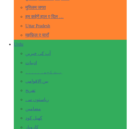
मुस्लिम जगत
हम कहेगें हाल ए दिल …
Uttar Pradesh
महफ़िल ए याराँ
Urdu
آپ کی خبریں
ادبیات
بہت کچھ۔ ۔۔۔۔۔
بین الاقوامی
تفریح
ریاستوں سے
مضامین
کھیل کود
کاروبار