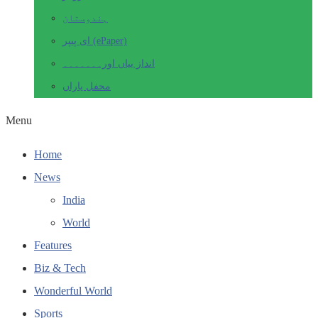
ہندوستان
ای پیپر (ePaper)
انداز بیاں اور۔۔۔۔۔۔۔
محفل یاراں
Menu
Home
News
India
World
Features
Biz & Tech
Wonderful World
Sports