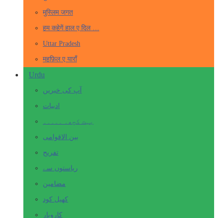
मुस्लिम जगत
हम कहेगें हाल ए दिल …
Uttar Pradesh
महफ़िल ए याराँ
Urdu
آپ کی خبریں
ادبیات
بہت کچھ۔ ۔۔۔۔۔
بین الاقوامی
تفریح
ریاستوں سے
مضامین
کھیل کود
کاروبار