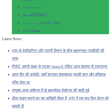
ہندوستان
ای پیپر (ePaper)
انداز بیاں اور۔۔۔۔۔۔۔
محفل یاراں
Latest News
ट्रंप के हेलीकॉप्टर और यात्री विमान के बीच खतरनाक नज़दीकी की
जांच
रिपोर्ट: अपनी कक्षा से भटका SpaceX रॉकेट आज चंद्रमा से टकराएगा
आग़ा मीर की ड्योढ़ी: जहाँ शानदार इमामबाड़ा,नवाबी शान और इतिहास
साँस लेता था
संयुक्त अरब अमीरात में दो ह्यूमनॉइड रोबोट्स की शादी हुई
डील साइन करने का यह आखिरी मौका है, ट्रंप ने एक बार फिर ईरान को
धमकी दी