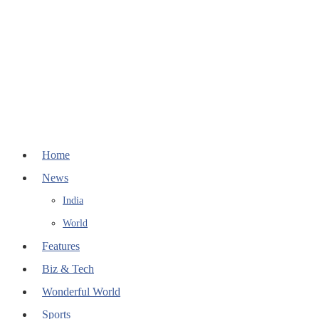
Home
News
India
World
Features
Biz & Tech
Wonderful World
Sports