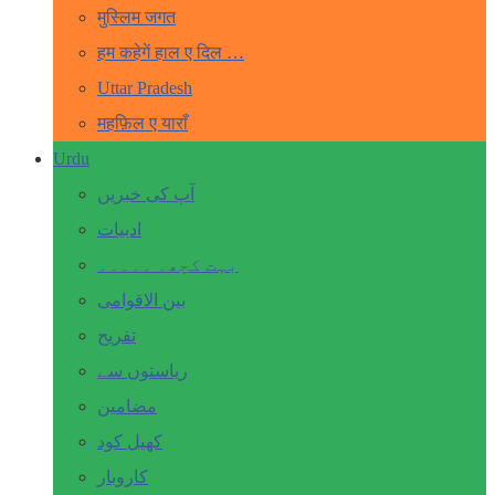
मुस्लिम जगत
हम कहेगें हाल ए दिल …
Uttar Pradesh
महफ़िल ए याराँ
Urdu
آپ کی خبریں
ادبیات
بہت کچھ۔ ۔۔۔۔۔
بین الاقوامی
تفریح
ریاستوں سے
مضامین
کھیل کود
کاروبار