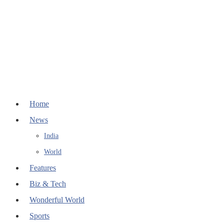
Home
News
India
World
Features
Biz & Tech
Wonderful World
Sports