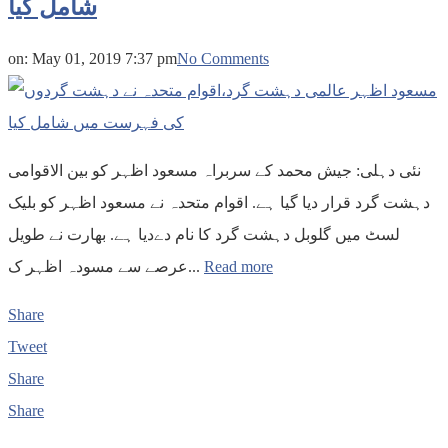
شامل کیا
on:
May 01, 2019 7:37 pm
No Comments
نئی دہلی: جیش محمد کے سربراہ مسعود اظہر کو بین الاقوامی
دہشت گرد قرار دیا گیا ہے. اقوام متحدہ نے مسعود اظہر کو بلیک
لسٹ میں گلوبل دہشت گرد کا نام دےدیا ہے. بھارت نے طویل
عرصے سے مسودہ اظہر ک...
Read more
Share
Tweet
Share
Share