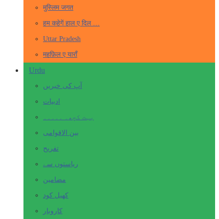
मुस्लिम जगत
हम कहेगें हाल ए दिल …
Uttar Pradesh
महफ़िल ए याराँ
Urdu
آپ کی خبریں
ادبیات
بہت کچھ۔ ۔۔۔۔۔
بین الاقوامی
تفریح
ریاستوں سے
مضامین
کھیل کود
کاروبار