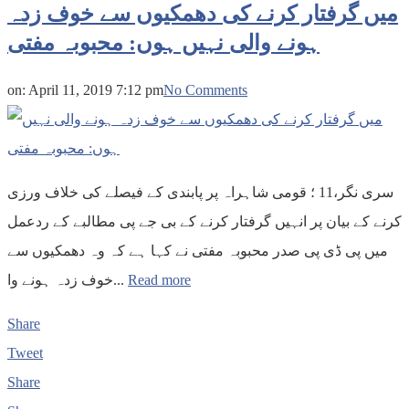
میں گرفتار کرنے کی دھمکیوں سے خوف زدہ
ہونے والی نہیں ہوں: محبوبہ مفتی
on:
April 11, 2019 7:12 pm
No Comments
سری نگر،11 ؛ قومی شاہراہ پر پابندی کے فیصلے کی خلاف ورزی
کرنے کے بیان پر انہیں گرفتار کرنے کے بی جے پی مطالبے کے ردعمل
میں پی ڈی پی صدر محبوبہ مفتی نے کہا ہے کہ وہ دھمکیوں سے
خوف زدہ ہونے وا...
Read more
Share
Tweet
Share