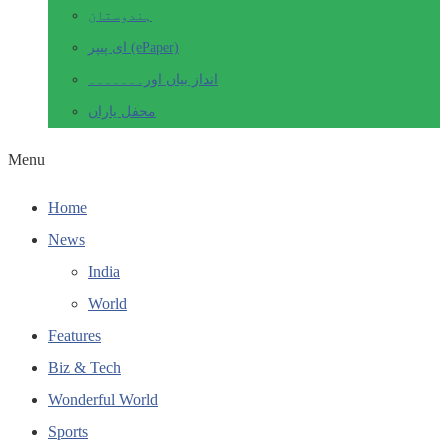
ہندوستان
ای پیپر (ePaper)
انداز بیاں اور۔۔۔۔۔۔۔
محفل یاراں
Menu
Home
News
India
World
Features
Biz & Tech
Wonderful World
Sports