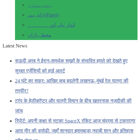
ہندوستان
ای پیپر (ePaper)
انداز بیاں اور۔۔۔۔۔۔۔
محفل یاراں
Latest News
सऊदी अरब ने ईरान-समर्थक समूहों के संभावित हमले को देखते हुए
सुरक्षा एजेंसियों को हाई अलर्ट
24 घंटे का सफ़र: आखिर कब बदलेगी लखनऊ–मुंबई रेल यात्रा की
तस्वीर?
ट्रंप के हेलीकॉप्टर और यात्री विमान के बीच खतरनाक नज़दीकी की
जांच
रिपोर्ट: अपनी कक्षा से भटका SpaceX रॉकेट आज चंद्रमा से टकराएगा
आग़ा मीर की ड्योढ़ी: जहाँ शानदार इमामबाड़ा,नवाबी शान और इतिहास