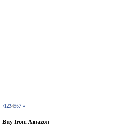
‹
1
2
3
4
5
6
7
›
»
Buy from Amazon