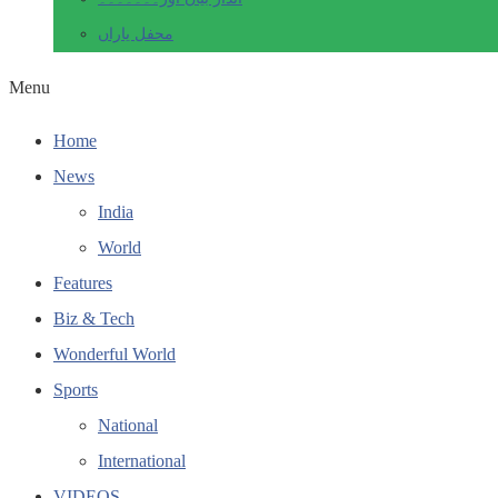
محفل یاراں
Menu
Home
News
India
World
Features
Biz & Tech
Wonderful World
Sports
National
International
VIDEOS