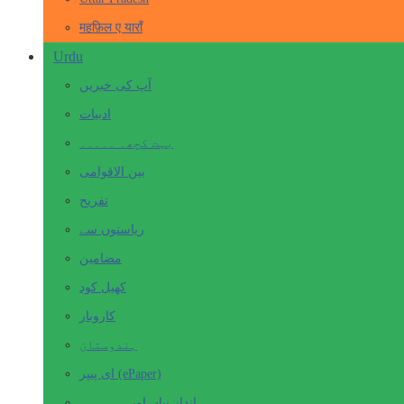
महफ़िल ए याराँ
Urdu
آپ کی خبریں
ادبیات
بہت کچھ۔ ۔۔۔۔۔
بین الاقوامی
تفریح
ریاستوں سے
مضامین
کھیل کود
کاروبار
ہندوستان
ای پیپر (ePaper)
انداز بیاں اور۔۔۔۔۔۔۔