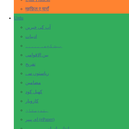
महफ़िल ए याराँ
Urdu
آپ کی خبریں
ادبیات
بہت کچھ۔ ۔۔۔۔۔
بین الاقوامی
تفریح
ریاستوں سے
مضامین
کھیل کود
کاروبار
ہندوستان
ای پیپر (ePaper)
انداز بیاں اور۔۔۔۔۔۔۔