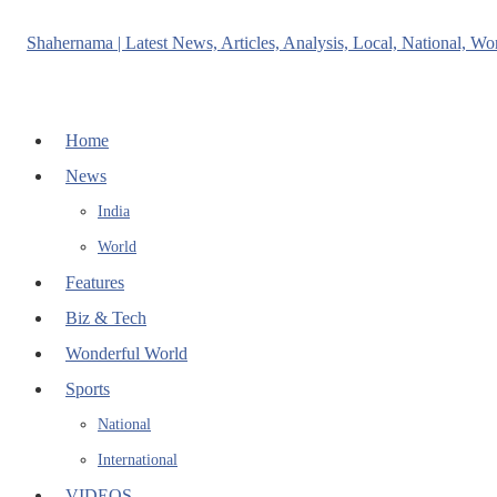
Home
News
India
World
Features
Biz & Tech
Wonderful World
Sports
National
International
VIDEOS