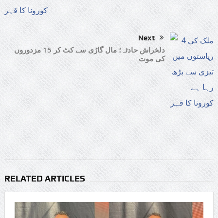
Next
دلخراش حادثہ؛ مال گاڑی سے کٹ کر 15 مزدوروں
کی موت
RELATED ARTICLES