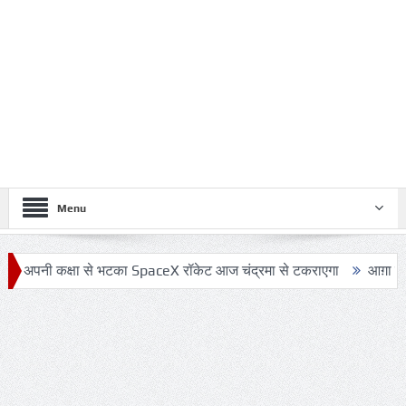
Menu
क्षा से भटका SpaceX रॉकेट आज चंद्रमा से टकराएगा
आग़ा मीर की ड्योढ़ी: