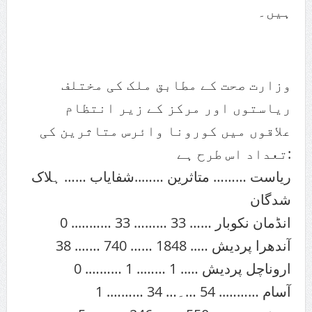
ہیں۔
وزارت صحت کے مطابق ملک کی مختلف
ریاستوں اور مرکز کے زیر انتظام
علاقوں میں کورونا وائرس متاثرین کی
تعداد اس طرح ہے:
ریاست ……… متاثرین ……..شفایاب …… ہلاک
شدگان
انڈمان نکوبار …… 33 ……… 33 ……….. 0
آندھرا پردیش ….. 1848 …… 740 ……. 38
اروناچل پردیش ….. 1 …….. 1 ………. 0
آسام ……….. 54 …۔… 34 ………. 1