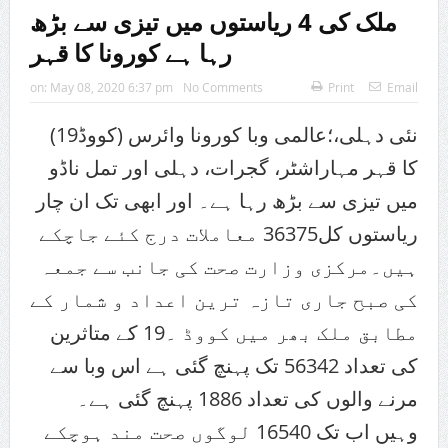
ملک کی 4 ریاستوں میں تیزی سے بڑھ
رہا ہے کورونا کا قہر
on:
May 08, 2020 6:37 pm
No Comments
Print
Email
نئی دہلی،؛عالمی وبا کورونا وائرس (كووڈ19)
کا قہر مہاراشٹر، گجرات، دہلی اور تمل ناڈو
میں تیزی سے بڑھ رہا ہے۔ اور ابھی تک ان چار
ریاستوں کل36375 معاملات درج کئے جاچکے
ہیں۔
مرکزی وزارت صحت کی جانب سے جمعہ
کی صبح جاری تازہ ترین اعداد و شمار کے
مطابق ملک بھر میں کووڈ ۔19 کے متاثرین
کی تعداد 56342 تک پہنچ گئی ہے اس وبا سے
مرنے والوں کی تعداد 1886 پہنچ گئی ہے۔
وہیں اب تک 16540 لوگوں صحت مند ہوچکے