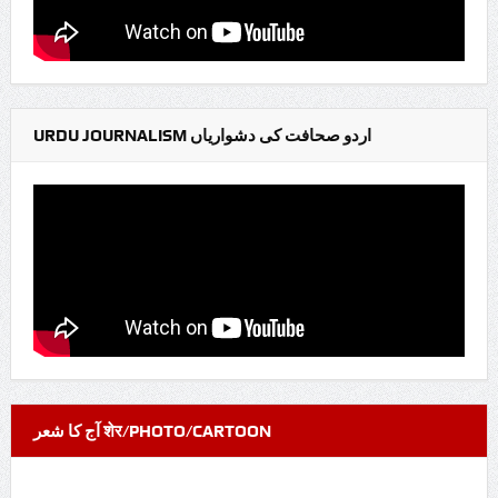
URDU JOURNALISM اردو صحافت کی دشواریاں
آج کا شعر शेर/PHOTO/CARTOON