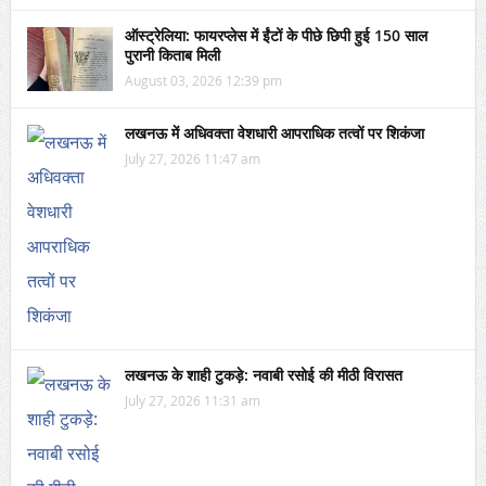
ऑस्ट्रेलिया: फायरप्लेस में ईंटों के पीछे छिपी हुई 150 साल
पुरानी किताब मिली
August 03, 2026 12:39 pm
लखनऊ में अधिवक्ता वेशधारी आपराधिक तत्वों पर शिकंजा
July 27, 2026 11:47 am
लखनऊ के शाही टुकड़े: नवाबी रसोई की मीठी विरासत
July 27, 2026 11:31 am