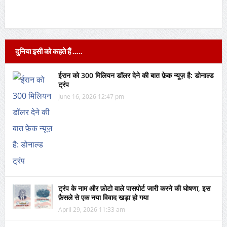
दुनिया इसी को कहते हैं …..
ईरान को 300 मिलियन डॉलर देने की बात फ़ेक न्यूज़ है: डोनाल्ड
ट्रंप
June 16, 2026 12:47 pm
ट्रंप के नाम और फ़ोटो वाले पासपोर्ट जारी करने की घोषणा, इस
फ़ैसले से एक नया विवाद खड़ा हो गया
April 29, 2026 11:33 am