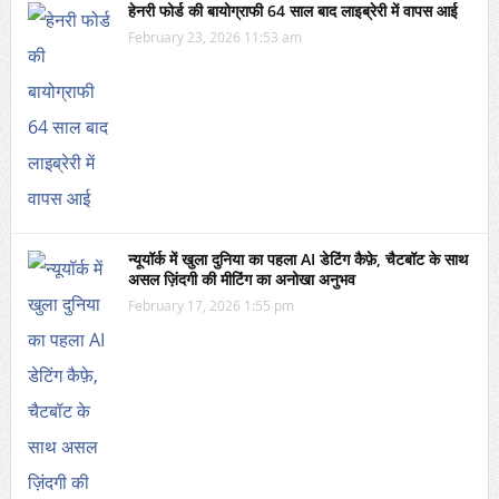
हेनरी फोर्ड की बायोग्राफी 64 साल बाद लाइब्रेरी में वापस आई
February 23, 2026 11:53 am
न्यूयॉर्क में खुला दुनिया का पहला AI डेटिंग कैफ़े, चैटबॉट के साथ
असल ज़िंदगी की मीटिंग का अनोखा अनुभव
February 17, 2026 1:55 pm