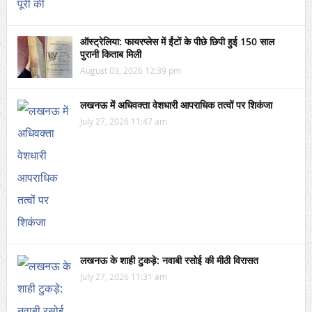
ऑस्ट्रेलिया: फायरप्लेस में ईंटों के पीछे छिपी हुई 150 साल
पुरानी किताब मिली
August 03, 2026 12:39 pm
लखनऊ में अधिवक्ता वेशधारी आपराधिक तत्वों पर शिकंजा
July 27, 2026 11:47 am
लखनऊ के शाही टुकड़े: नवाबी रसोई की मीठी विरासत
July 27, 2026 11:31 am