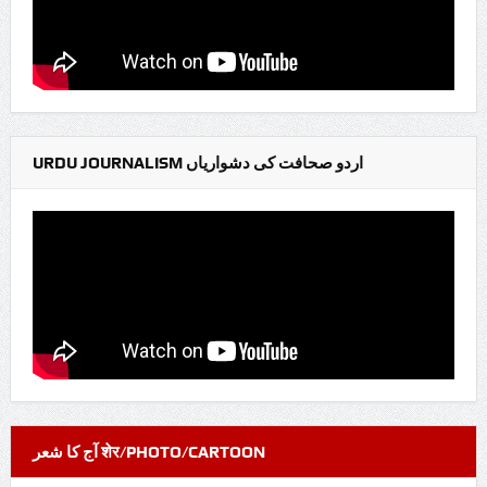
URDU JOURNALISM اردو صحافت کی دشواریاں
آج کا شعر शेर/PHOTO/CARTOON