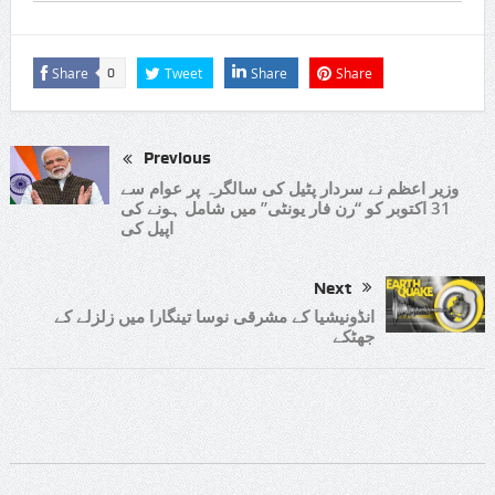
Share
Tweet
Share
Share
0
Previous
وزیر اعظم نے سردار پٹیل کی سالگرہ پر عوام سے
31 اکتوبر کو “رن فار یونٹی” میں شامل ہونے کی
اپیل کی
Next
انڈونیشیا کے مشرقی نوسا تینگارا میں زلزلے کے
جھٹکے