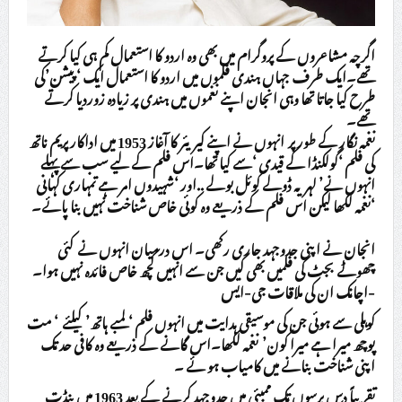
اگرچہ مشاعروں کے پروگرام میں بھی وہ اردو کا استعمال کم ہی کیا کرتے
تھے۔ایک طرف جہاں ہندی فلموں میں اردو کا استعمال ایک ‘پیشن’كی
طرح کیا جاتا تھا وہی انجان اپنے نغموں میں ہندی پر زیادہ زوردیا کرتے
تھے۔
نغمہ نگار کے طور پر انہوں نے اپنے کیریئر کا آغاز 1953 میں اداکار پریم ناتھ
کی فلم ‘گولكنڈا کے قیدی ‘سے کیا تھا۔اس فلم کے لیے سب سے پہلے
انہوں نے’ لہر یہ ڈولے کوئل بولے ..اور ‘شہیدوں امر ہے تمہاری کہانی
‘نغمہ لکھا لیکن اس فلم کے ذریعے وہ کوئی خاص شناخت نہیں بنا پائے۔
انجان نے اپنی جدوجہد جاری رکھی۔ اس درمیان انہوں نے کئی
چھوٹے بجٹ کی فلمیں بھی کیں جن سے انہیں کچھ خاص فائدہ نہیں ہوا۔
اچانک ان کی ملاقات جی-ایس-
کوہلی سے ہوئی جن کی موسیقی ہدایت میں انہوں فلم ‘لمبے ہاتھ’ کیلئے ‘ مت
پوچھ میرا ہے میرا کون’ نغمہ لکھا۔اس گانے کے ذریعے وہ کافی حد تک
اپنی شناخت بنانے میں کامیاب ہو ئے ۔
تقریباً دس برسوں تک ممبئی میں جدوجہد کرنے کے بعد 1963 میں پنڈت