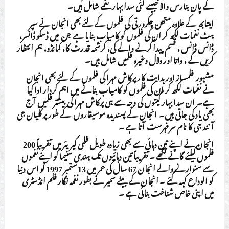
کے پان بنارس والا جیسے کئی سدا بہار نغمے شامل ہیں۔
امیتابھ کے علاوہ متھن چکرورتی کی فلموں کے لئے بھی انجان نے سپر
ہٹ نغمات لکھ کر ان کی فلموں کو کامیاب بنایا ہے جن میں ڈسکو ڈانسر،
ڈانس ڈانس ، قسم پیدا کرنے والے کی، کرشمہ قدرت کا، کمانڈو، ہم انتظار
کریں گے ، داتا اور دلال وغیرہ فلمیں شامل ہیں۔
مشہور فلمساز اور ہدایت کار پرکاش مہرا کی فلموں کے لئے بھی انجان
نے نغمات لکھ کر ان کی فلموں کو کامیاب بنانے میں اہم کردار ادا کیا
ہے۔ ان سدا بہار گیتوں کی وجہ سے ہی پرکاش مہرا کی بیشتر فلمیں آج
بھی یاد کی جاتی ہیں۔ انجان کے پسندیدہ موسیقاروں کے طور پر کلیان جی
آنند جی کا نام سرفہرست آتا ہے ۔
انجان نے اپنے تین دہائی سے بھی زیادہ طویل فلمی کیریئر میں تقریباً 200
فلموں کیلئے گانے لکھے ۔ تقریباً تین دہائیوں تک ہندی سنیما کو اپنےنغموں
سے سنوارنے والے انجان 67 سال کی عمر میں 13 ستمبر 1997 کو اس دنیا
کو الوداع کہہ گئے ۔ انجان کے بیٹے سمیر نے بطور نغمہ نگار فلم انڈسٹری
میں اپنی خاص شناخت بنائی ہے ۔