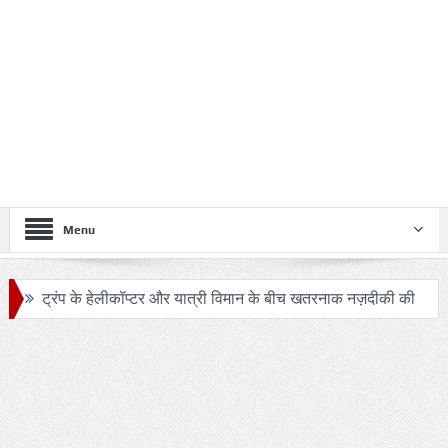
Menu
ट्रंप के हेलीकॉप्टर और यात्री विमान के बीच खतरनाक नज़दीकी की
जांच
रिपोर्ट: अपनी कक्षा से भटका SpaceX रॉकेट आज चंद्रमा से
टकराएगा