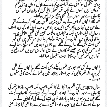
روی شنکر کی موسیقی سے آراستہ پریم چند کے ناول گودان پر مبنی فلم
‘گودان’ میں انہوں نے ایک نغمہ لکھا ‘ چلی آج گوریا پیا کی نگریا ‘ کی
کامیابی کے بعد انہوں نے کبھی پیچھے مڑ کر نہیں دیکھا۔
نغمہ نگار انجان کو اس کے بعد کئی بہترین فلموں میں کام کرنے کے آفر
ملے جن میں’بہاریں پھر بھی آئیں گی، بندھن ،کب کیوں اورکہاں، امنگ
، رواج ، ایک ناری ایک برہمچاری، ہنگامہ جیسی کئی فلمیں شامل ہیں۔
ساٹھ کی دہائی میں انجان نے موسیقار شیام ساگر کی موسیقی میں کئی غیر
فلمی گیت بھی لکھے۔ان کے لکھے ان گیتوں کوبعد میں محمد رفیع، منا ڈے
اور سمن کلیاپوری جیسے گلوکاروں نے اپنی آواز دی جن میں محمد رفیع کی
آواز میں نغمہ ‘میں کب گاتا’ بہت مقبول ہوا تھا۔
انجان نے کئی بھوجپوری فلموں کیلئے بھی گیت لکھے ۔انجان کے فلمی
کیریئر پر اگر نظر ڈالیں تو سپر اسٹار امیتابھ بچن پر فلمائے گیت کافی مقبول
ہوئے ۔
سال 1976 میں آئی فلم دو انجانے کا ‘لک چھپ لک چھپ جاؤ نا ‘ نغمہ کی
کامیابی کے بعد انجان نے امیتابھ بچن کے لیے بہت سے کامیاب گیت
لکھے جن میں برسو ں پرانا یہ یارانا، خون پسینے کی ملے گی تو کھائیں گے ،
روتے ہوئے آتے ہیں سب ، او ساتھی رے تیرے بنا بھی کیا جینا، کھئی