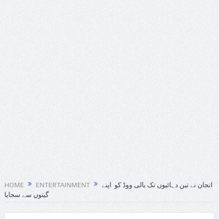
आग़ा मीर की ड्योढ़ी: जहाँ शानदार इमामबाड़ा,नवाबी शान और
इतिहास साँस लेता था
संयुक्त अरब अमीरात में दो ह्यूमनॉइड रोबोट्स की शादी हुई
डील साइन करने का यह आखिरी मौका है, ट्रंप ने एक बार फिर ईरान
को धमकी दी
‘मैं कहीं नहीं जा रहा’; ईरानी राष्ट्रपति ने इस्तीफ़े और अंदरूनी
मतभेदों की खबरों को नकारा
महमूदाबाद रियासत का मोहर्रम: अज़ादारी, तहज़ीब और साझी विरासत
की जीवित दास्तान
‘2026 के लिए की गई दो भविष्यवाणियां सच हो गई हैं, एक भयानक
انجان نے تین دہائیوں تک بالی ووڈ کو اپنے
ENTERTAINMENT
HOME
टकराव होने वाला है’
گیتوں سے سجایا
खाने का स्वाद बढ़ाने वाला यह मसाला दुनिया की सबसे तेज़ गंध वाली