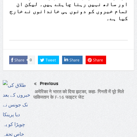
اور ساتھ نہیں رہنا چاہتے ہیں۔ لیکن ان
تمام خبروں کو دونوں ہی خاندانوں نے خارج
کیا ہے۔
Share
Tweet
Share
Share
0
Previous
अमेरिका ने भारत को दिया झटका, कहा- गिनती में पूरे मिले
पाकिस्तान के F-16 फाइटर जेट