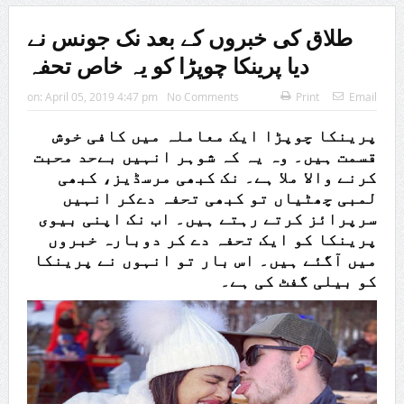
طلاق کی خبروں کے بعد نک جونس نے
دیا پرینکا چوپڑا کو یہ خاص تحفہ
on:
April 05, 2019 4:47 pm
No Comments
Print
Email
پرینکا چوپڑا ایک معاملہ میں کافی خوش
قسمت ہیں۔ وہ یہ کہ شوہر انہیں بےحد محبت
کرنے والا ملا ہے۔ نک کبھی مرسڈیز، کبھی
لمبی چھٹیاں تو کبھی تحفہ دےکر انہیں
سرپرائز کرتے رہتے ہیں۔ اب نک اپنی بیوی
پرینکا کو ایک تحفہ دے کر دوبارہ خبروں
میں آگئے ہیں۔ اس بار تو انہوں نے پرینکا
کو بیلی گفٹ کی ہے۔