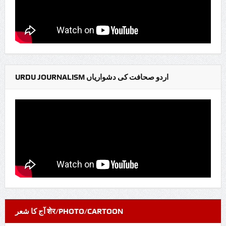
URDU JOURNALISM اردو صحافت کی دشواریاں
آج کا شعر शेर/PHOTO/CARTOON