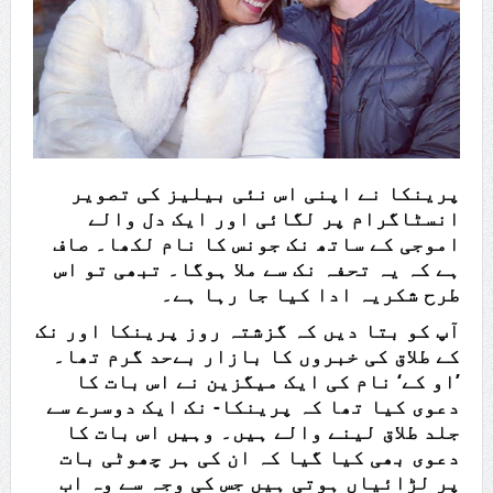
پرینکا نے اپنی اس نئی بیلیز کی تصویر
انسٹاگرام پر لگائی اور ایک دل والے
اموجی کے ساتھ نک جونس کا نام لکھا۔ صاف
ہے کہ یہ تحفہ نک سے ملا ہوگا۔ تبھی تو اس
طرح شکریہ ادا کیا جا رہا ہے۔
آپ کو بتا دیں کہ گزشتہ روز پرینکا اور نک
کے طلاق کی خبروں کا بازار بےحد گرم تھا۔
’او کے‘ نام کی ایک میگزین نے اس بات کا
دعوی کیا تھا کہ پرینکا- نک ایک دوسرے سے
جلد طلاق لینے والے ہیں۔ وہیں اس بات کا
دعوی بھی کیا گیا کہ ان کی ہر چھوٹی بات
پر لڑائیاں ہوتی ہیں جس کی وجہ سے وہ اب