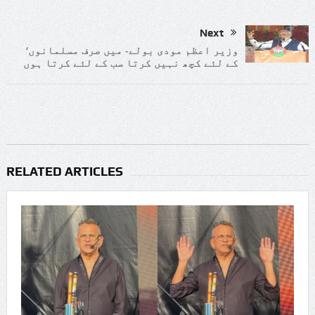
Next
‘وزیر اعظم مودی بولے- میں صرف مسلمانوں
کے لئے کچھ نہیں کرتا سب کے لئے کرتا ہوں
RELATED ARTICLES