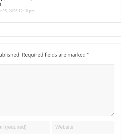
ा
t 05, 2026 12:18 pm
*
ublished.
Required fields are marked