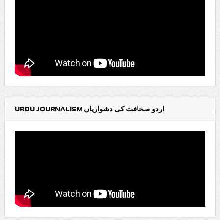
URDU JOURNALISM اردو صحافت کی دشواریاں