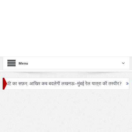
Menu
फ़र: आखिर कब बदलेगी लखनऊ–मुंबई रेल यात्रा की तस्वीर?
ट्रंप के हेली