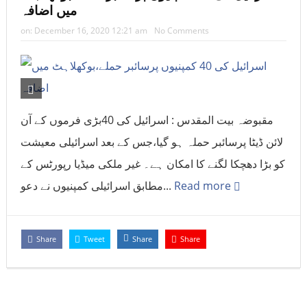
میں اضافہ
on:
December 16, 2020 12:21 am
No Comments
مقبوضہ بیت المقدس : اسرائیل کی 40بڑی فرموں کے آن
لائن ڈیٹا پرسائبر حملہ ہو گیا،جس کے بعد اسرائیلی معیشت
کو بڑا دھچکا لگنے کا امکان ہے۔ غیر ملکی میڈیا رپورٹس کے
مطابق اسرائیلی کمپنیوں نے دعو...
Read more
Share
Tweet
Share
Share