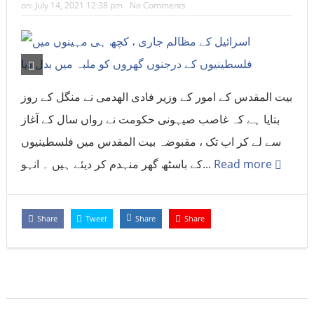
on:
July 14, 2021 12:38 pm
No Comments
بیت المقدس کے امور کے وزیر فادی الھدمی نے منگل کے روز
بتایا ہے کہ غاصب صیہونی حکومت نے رواں سال کے آغاز
سے لے کر اب تک ، مقبوضہ بیت المقدس میں فلسطینیوں
کے باسٹھ گھر منہدم کر دیئے ہيں ۔ انہو...
Read more
Share
Tweet
Share
Share