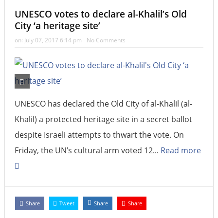
UNESCO votes to declare al-Khalil’s Old
City ‘a heritage site’
on:
July 07, 2017 6:14 pm
No Comments
UNESCO has declared the Old City of al-Khalil (al-
Khalil) a protected heritage site in a secret ballot
despite Israeli attempts to thwart the vote. On
Friday, the UN’s cultural arm voted 12...
Read more
Share
Tweet
Share
Share