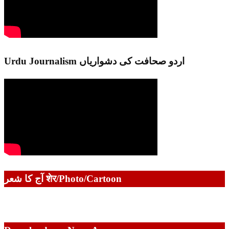
Urdu Journalism اردو صحافت کی دشواریاں
آج کا شعر शेर/Photo/Cartoon