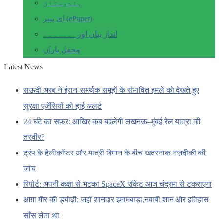
ہندوستان
ای پیپر (ePaper)
انداز بیاں اور۔۔۔۔۔۔۔
محفل یاراں
Latest News
सऊदी अरब ने ईरान-समर्थक समूहों के संभावित हमले को देखते हुए
सुरक्षा एजेंसियों को हाई अलर्ट
24 घंटे का सफ़र: आखिर कब बदलेगी लखनऊ–मुंबई रेल यात्रा की
तस्वीर?
ट्रंप के हेलीकॉप्टर और यात्री विमान के बीच खतरनाक नज़दीकी की
जांच
रिपोर्ट: अपनी कक्षा से भटका SpaceX रॉकेट आज चंद्रमा से टकराएगा
आग़ा मीर की ड्योढ़ी: जहाँ शानदार इमामबाड़ा,नवाबी शान और इतिहास
साँस लेता था