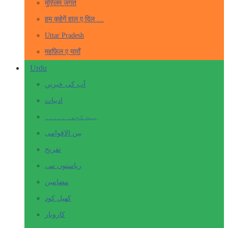
मुस्लिम जगत
हम कहेगें हाल ए दिल …
Uttar Pradesh
महफ़िल ए याराँ
Urdu
آپ کی خبریں
ادبیات
بہت کچھ۔ ۔۔۔۔۔
بین الاقوامی
تفریح
ریاستوں سے
مضامین
کھیل کود
کاروبار