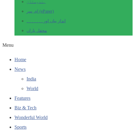
ہندوستان
ای پیپر (ePaper)
انداز بیاں اور۔۔۔۔۔۔۔
محفل یاراں
Menu
Home
News
India
World
Features
Biz & Tech
Wonderful World
Sports