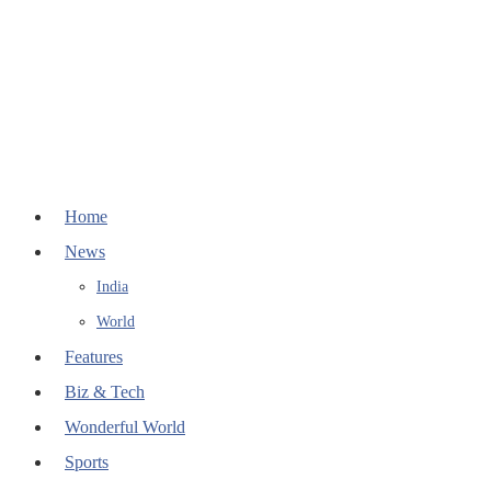
Home
News
India
World
Features
Biz & Tech
Wonderful World
Sports