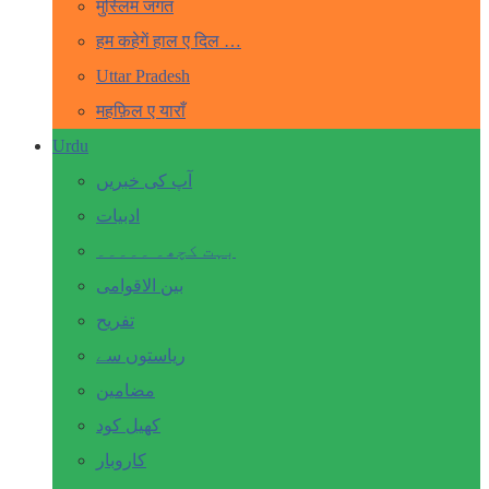
मुस्लिम जगत
हम कहेगें हाल ए दिल …
Uttar Pradesh
महफ़िल ए याराँ
Urdu
آپ کی خبریں
ادبیات
بہت کچھ۔ ۔۔۔۔۔
بین الاقوامی
تفریح
ریاستوں سے
مضامین
کھیل کود
کاروبار