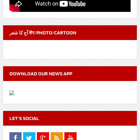
آج کا شعر शेर/PHOTO/CARTOON
DOWNLOAD OUR NEWS APP
LET’S SOCIAL