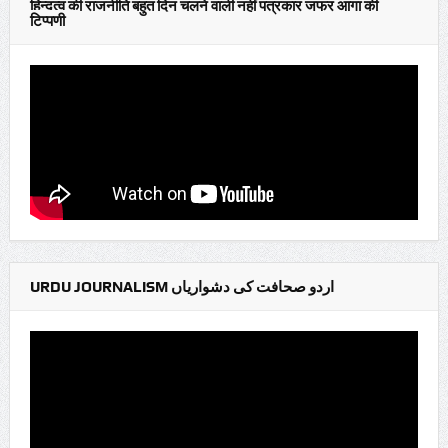
हिन्दुत्व की राजनीति बहुत दिन चलने वाली नहीं पत्रकार जफर आगा की
टिप्पणी
URDU JOURNALISM اردو صحافت کی دشواریاں