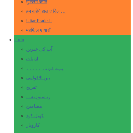
मुस्लिम जगत
हम कहेगें हाल ए दिल …
Uttar Pradesh
महफ़िल ए याराँ
Urdu
آپ کی خبریں
ادبیات
بہت کچھ۔ ۔۔۔۔۔
بین الاقوامی
تفریح
ریاستوں سے
مضامین
کھیل کود
کاروبار