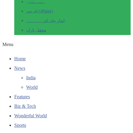
ہندوستان
ای پیپر (ePaper)
انداز بیاں اور۔۔۔۔۔۔۔
محفل یاراں
Menu
Home
News
India
World
Features
Biz & Tech
Wonderful World
Sports