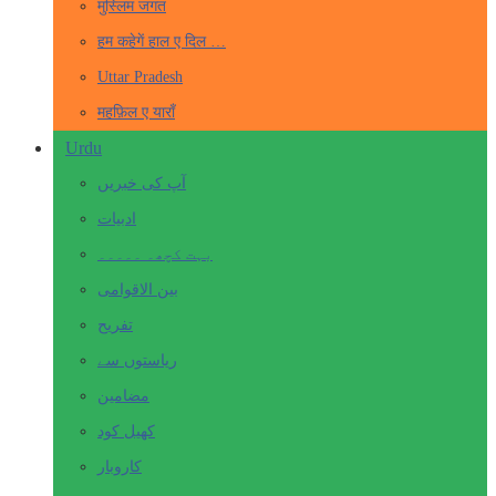
मुस्लिम जगत
हम कहेगें हाल ए दिल …
Uttar Pradesh
महफ़िल ए याराँ
Urdu
آپ کی خبریں
ادبیات
بہت کچھ۔ ۔۔۔۔۔
بین الاقوامی
تفریح
ریاستوں سے
مضامین
کھیل کود
کاروبار