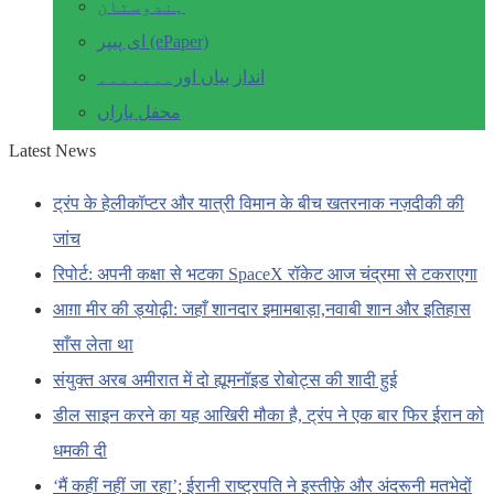
ہندوستان
ای پیپر (ePaper)
انداز بیاں اور۔۔۔۔۔۔۔
محفل یاراں
Latest News
ट्रंप के हेलीकॉप्टर और यात्री विमान के बीच खतरनाक नज़दीकी की
जांच
रिपोर्ट: अपनी कक्षा से भटका SpaceX रॉकेट आज चंद्रमा से टकराएगा
आग़ा मीर की ड्योढ़ी: जहाँ शानदार इमामबाड़ा,नवाबी शान और इतिहास
साँस लेता था
संयुक्त अरब अमीरात में दो ह्यूमनॉइड रोबोट्स की शादी हुई
डील साइन करने का यह आखिरी मौका है, ट्रंप ने एक बार फिर ईरान को
धमकी दी
‘मैं कहीं नहीं जा रहा’; ईरानी राष्ट्रपति ने इस्तीफ़े और अंदरूनी मतभेदों