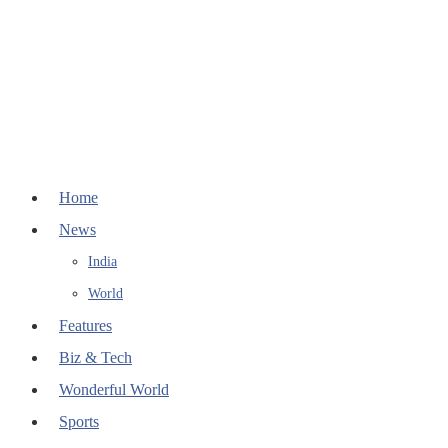
Home
News
India
World
Features
Biz & Tech
Wonderful World
Sports