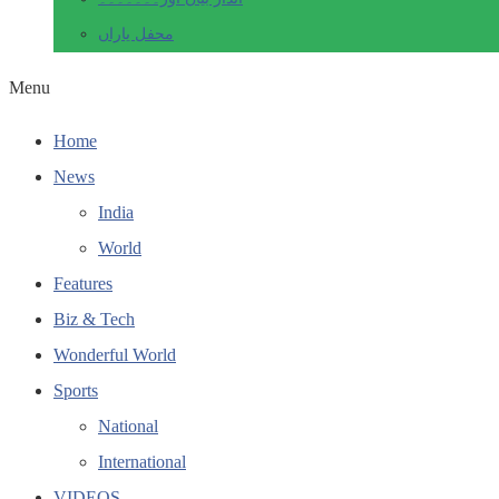
محفل یاراں
Menu
Home
News
India
World
Features
Biz & Tech
Wonderful World
Sports
National
International
VIDEOS