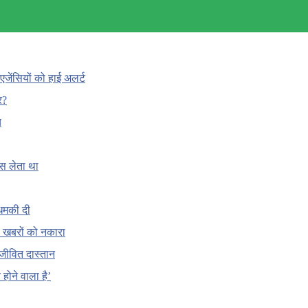
एजेंसियों को हाई अलर्ट
र?
च
ँस लेता था
धमकी दी
 की खबरों को नकारा
जीवित दास्तान
होने वाला है’