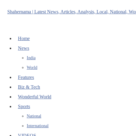
Home
News
India
World
Features
Biz & Tech
Wonderful World
Sports
National
International
VIDEOS