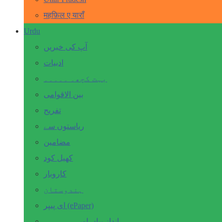
महफ़िल ए याराँ
Urdu
آپ کی خبریں
ادبیات
بہت کچھ۔ ۔۔۔۔۔
بین الاقوامی
تفریح
ریاستوں سے
مضامین
کھیل کود
کاروبار
ہندوستان
ای پیپر (ePaper)
انداز بیاں اور۔۔۔۔۔۔۔