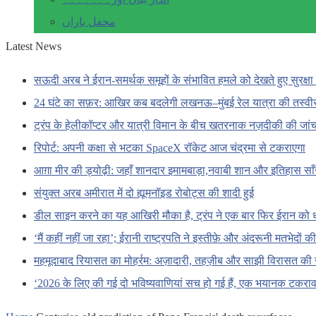
محفل یاراں
Latest News
सऊदी अरब ने ईरान-समर्थक समूहों के संभावित हमले को देखते हुए सुरक्षा 
24 घंटे का सफ़र: आखिर कब बदलेगी लखनऊ–मुंबई रेल यात्रा की तस्वी
ट्रंप के हेलीकॉप्टर और यात्री विमान के बीच खतरनाक नज़दीकी की जां
रिपोर्ट: अपनी कक्षा से भटका SpaceX रॉकेट आज चंद्रमा से टकराएगा
आग़ा मीर की ड्योढ़ी: जहाँ शानदार इमामबाड़ा,नवाबी शान और इतिहास सा
संयुक्त अरब अमीरात में दो ह्यूमनॉइड रोबोट्स की शादी हुई
डील साइन करने का यह आखिरी मौका है, ट्रंप ने एक बार फिर ईरान को 
‘मैं कहीं नहीं जा रहा’; ईरानी राष्ट्रपति ने इस्तीफ़े और अंदरूनी मतभेदों
महमूदाबाद रियासत का मोहर्रम: अज़ादारी, तहज़ीब और साझी विरासत की 
‘2026 के लिए की गई दो भविष्यवाणियां सच हो गई हैं, एक भयानक टकराव 