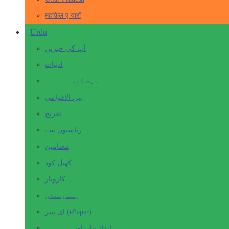
महफ़िल ए याराँ
Urdu
آپ کی خبریں
ادبیات
بہت کچھ۔ ۔۔۔۔۔
بین الاقوامی
تفریح
ریاستوں سے
مضامین
کھیل کود
کاروبار
ہندوستان
ای پیپر (ePaper)
انداز بیاں اور۔۔۔۔۔۔۔