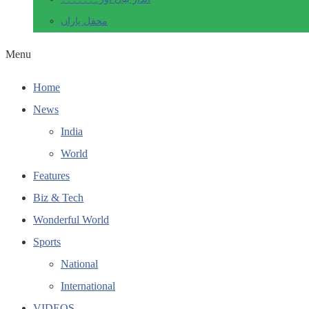
محفل یاراں
Menu
Home
News
India
World
Features
Biz & Tech
Wonderful World
Sports
National
International
VIDEOS