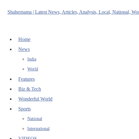
Home
News
India
World
Features
Biz & Tech
Wonderful World
Sports
National
International
VIDEOS