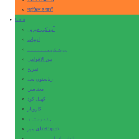
महफ़िल ए याराँ
Urdu
آپ کی خبریں
ادبیات
بہت کچھ۔ ۔۔۔۔۔
بین الاقوامی
تفریح
ریاستوں سے
مضامین
کھیل کود
کاروبار
ہندوستان
ای پیپر (ePaper)
انداز بیاں اور۔۔۔۔۔۔۔