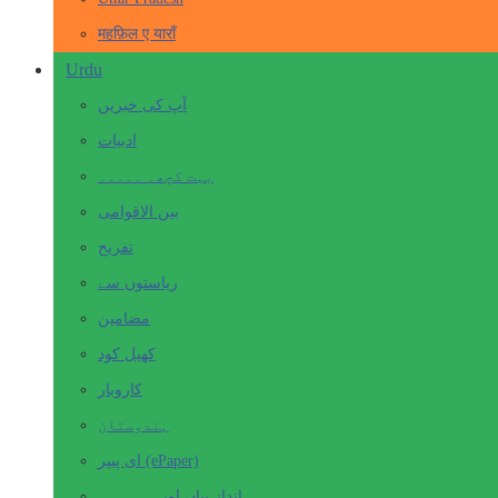
महफ़िल ए याराँ
Urdu
آپ کی خبریں
ادبیات
بہت کچھ۔ ۔۔۔۔۔
بین الاقوامی
تفریح
ریاستوں سے
مضامین
کھیل کود
کاروبار
ہندوستان
ای پیپر (ePaper)
انداز بیاں اور۔۔۔۔۔۔۔