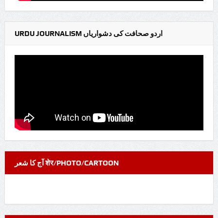
URDU JOURNALISM اردو صحافت کی دشواریاں
آج کا شعر शेर/PHOTO/CARTOON