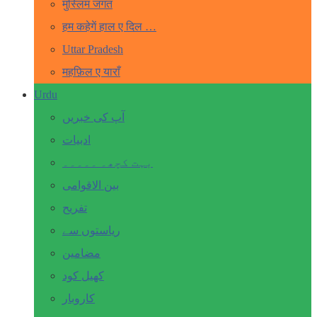
मुस्लिम जगत
हम कहेगें हाल ए दिल …
Uttar Pradesh
महफ़िल ए याराँ
Urdu
آپ کی خبریں
ادبیات
بہت کچھ۔ ۔۔۔۔۔
بین الاقوامی
تفریح
ریاستوں سے
مضامین
کھیل کود
کاروبار