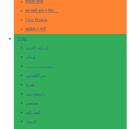
मुस्लिम जगत
हम कहेगें हाल ए दिल …
Uttar Pradesh
महफ़िल ए याराँ
Urdu
آپ کی خبریں
ادبیات
بہت کچھ۔ ۔۔۔۔۔
بین الاقوامی
تفریح
ریاستوں سے
مضامین
کھیل کود
کاروبار