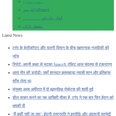
ہندوستان
ای پیپر (ePaper)
انداز بیاں اور۔۔۔۔۔۔۔
محفل یاراں
Latest News
ट्रंप के हेलीकॉप्टर और यात्री विमान के बीच खतरनाक नज़दीकी की
जांच
रिपोर्ट: अपनी कक्षा से भटका SpaceX रॉकेट आज चंद्रमा से टकराएगा
आग़ा मीर की ड्योढ़ी: जहाँ शानदार इमामबाड़ा,नवाबी शान और इतिहास
साँस लेता था
संयुक्त अरब अमीरात में दो ह्यूमनॉइड रोबोट्स की शादी हुई
डील साइन करने का यह आखिरी मौका है, ट्रंप ने एक बार फिर ईरान को
धमकी दी
‘मैं कहीं नहीं जा रहा’; ईरानी राष्ट्रपति ने इस्तीफ़े और अंदरूनी मतभेदों