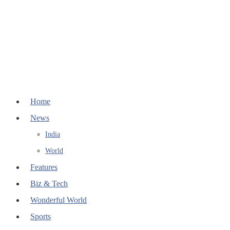
Home
News
India
World
Features
Biz & Tech
Wonderful World
Sports