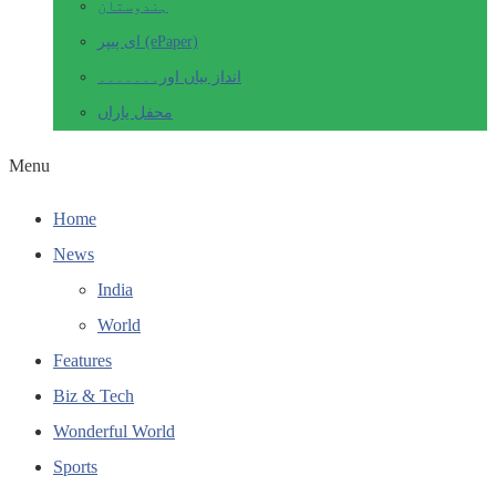
ہندوستان
ای پیپر (ePaper)
انداز بیاں اور۔۔۔۔۔۔۔
محفل یاراں
Menu
Home
News
India
World
Features
Biz & Tech
Wonderful World
Sports