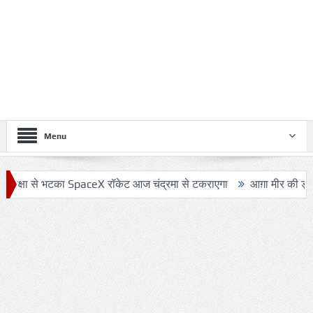
Menu
से भटका SpaceX रॉकेट आज चंद्रमा से टकराएगा
आग़ा मीर की ड्योढ़ी: जहाँ