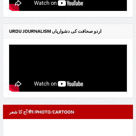
URDU JOURNALISM اردو صحافت کی دشواریاں
آج کا شعر शेर/PHOTO/CARTOON