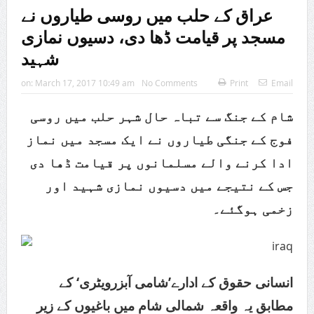
عراق کے حلب میں روسی طیاروں نے
مسجد پر قیامت ڈھا دی، دسیوں نمازی
شہید
on:
March 17, 2017 10:49 am
No Comments
Print
Email
شام کے جنگ سے تباہ حال شہر حلب میں روسی
فوج کے جنگی طیاروں نے ایک مسجد میں نماز
ادا کرنے والے مسلمانوں پر قیامت ڈھا دی
جس کے نتیجے میں دسیوں نمازی شہید اور
زخمی ہوگئے۔
انسانی حقوق کے ادارے’شامی آبزرویٹری‘ کے
مطابق یہ واقعہ شمالی شام میں باغیوں کے زیر