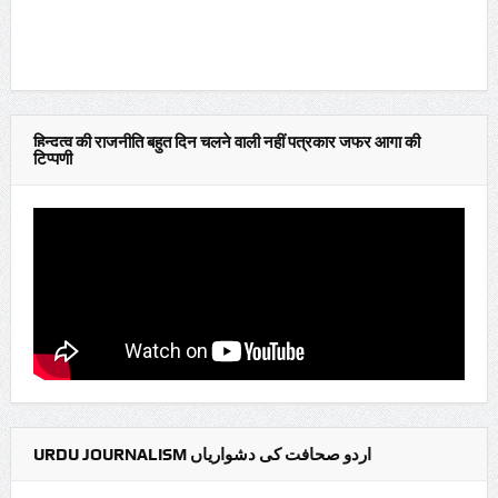
हिन्दुत्व की राजनीति बहुत दिन चलने वाली नहीं पत्रकार जफर आगा की
टिप्पणी
URDU JOURNALISM اردو صحافت کی دشواریاں