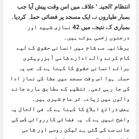
انتظام ’الجینہ‘ علاقے میں اس وقت پیش آیا جب
بمبار طیاروں نے ایک مسجد پر فضائی حملہ کردیا۔
بمباری کے نتیجے میں 42 نمازی شہید اور
درجنوں زخمی ہوئے ہیں۔
برطانیہ سے شام میں انسانی حقوق کے لیے
کام کرنے والے ادارے شامی آبزرویٹری
برائے انسانی حقوق کا کہنا ہے کہ جب یہ
حملہ ہوا اس وقت مسجد میں عشا کی نماز ادا
کی جا رہی تھی۔ تنظیم کے مطابق مارے جانے
والوں میں زیادہ تر عام شہری ہیں۔
بعض ذرائع ابلاغ کا کہنا ہے کہ فی الحال یہ
واضح نہیں ہے کہ یہ فضائی کارروائی کس کی
جانب سے کی گئی ہے لیکن روسی اور شامی