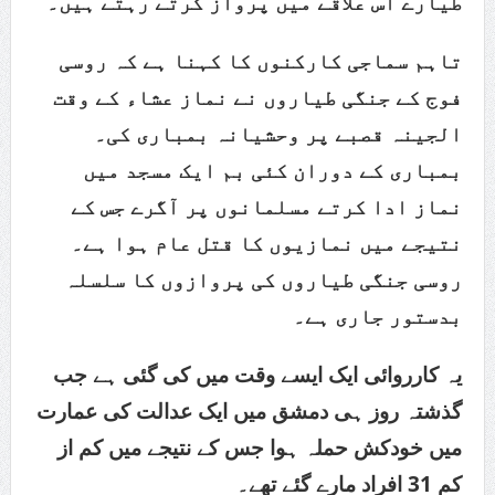
طیارے اس علاقے میں پرواز کرتے رہتے ہیں۔
تاہم سماجی کارکنوں کا کہنا ہے کہ روسی
فوج کے جنگی طیاروں نے نماز عشاء کے وقت
الجینہ قصبے پر وحشیانہ بمباری کی۔
بمباری کے دوران کئی بم ایک مسجد میں
نماز ادا کرتے مسلمانوں پر آگرے جس کے
نتیجے میں نمازیوں کا قتل عام ہوا ہے۔
روسی جنگی طیاروں کی پروازوں کا سلسلہ
بدستور جاری ہے۔
یہ کارروائی ایک ایسے وقت میں کی گئی ہے جب
گذشتہ روز ہی دمشق میں ایک عدالت کی عمارت
میں خودکش حملہ ہوا جس کے نتیجے میں کم از
کم 31 افراد مارے گئے تھے۔