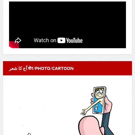
آج کا شعر शेर/PHOTO/CARTOON