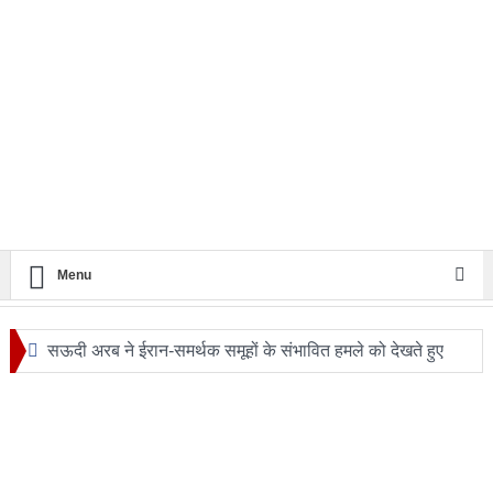
Menu
सऊदी अरब ने ईरान-समर्थक समूहों के संभावित हमले को देखते हुए
सुरक्षा एजेंसियों को हाई अलर्ट
24 घंटे का सफ़र: आखिर कब बदलेगी लखनऊ–मुंबई रेल यात्रा की
तस्वीर?