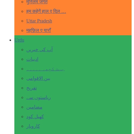
मुस्लिम जगत
हम कहेगें हाल ए दिल …
Uttar Pradesh
महफ़िल ए याराँ
Urdu
آپ کی خبریں
ادبیات
بہت کچھ۔ ۔۔۔۔۔
بین الاقوامی
تفریح
ریاستوں سے
مضامین
کھیل کود
کاروبار