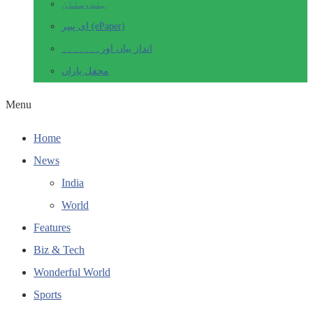
ہندوستان
ای پیپر (ePaper)
انداز بیاں اور۔۔۔۔۔۔۔
محفل یاراں
Menu
Home
News
India
World
Features
Biz & Tech
Wonderful World
Sports