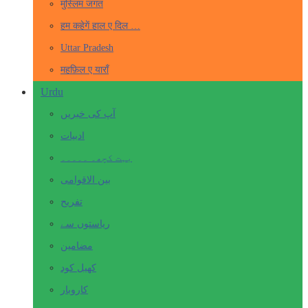
मुस्लिम जगत
हम कहेगें हाल ए दिल …
Uttar Pradesh
महफ़िल ए याराँ
Urdu
آپ کی خبریں
ادبیات
بہت کچھ۔ ۔۔۔۔۔
بین الاقوامی
تفریح
ریاستوں سے
مضامین
کھیل کود
کاروبار