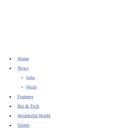
Home
News
India
World
Features
Biz & Tech
Wonderful World
Sports