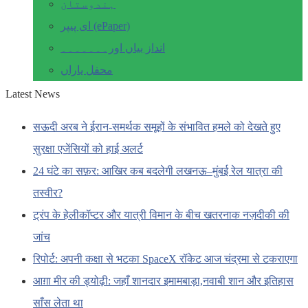
ہندوستان
ای پیپر (ePaper)
انداز بیاں اور۔۔۔۔۔۔۔
محفل یاراں
Latest News
सऊदी अरब ने ईरान-समर्थक समूहों के संभावित हमले को देखते हुए
सुरक्षा एजेंसियों को हाई अलर्ट
24 घंटे का सफ़र: आखिर कब बदलेगी लखनऊ–मुंबई रेल यात्रा की
तस्वीर?
ट्रंप के हेलीकॉप्टर और यात्री विमान के बीच खतरनाक नज़दीकी की
जांच
रिपोर्ट: अपनी कक्षा से भटका SpaceX रॉकेट आज चंद्रमा से टकराएगा
आग़ा मीर की ड्योढ़ी: जहाँ शानदार इमामबाड़ा,नवाबी शान और इतिहास
साँस लेता था