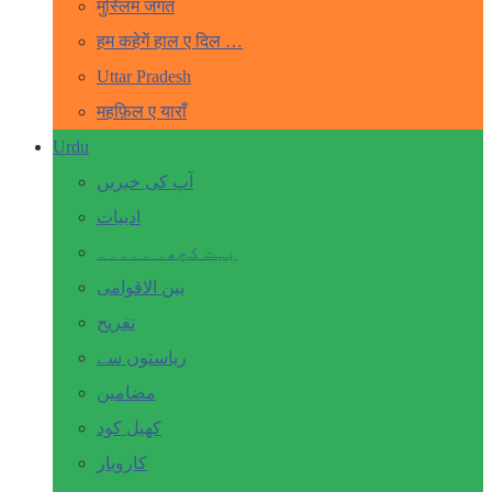
मुस्लिम जगत
हम कहेगें हाल ए दिल …
Uttar Pradesh
महफ़िल ए याराँ
Urdu
آپ کی خبریں
ادبیات
بہت کچھ۔ ۔۔۔۔۔
بین الاقوامی
تفریح
ریاستوں سے
مضامین
کھیل کود
کاروبار