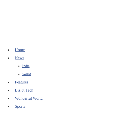
Home
News
India
World
Features
Biz & Tech
Wonderful World
Sports