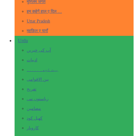
मुस्लिम जगत
हम कहेगें हाल ए दिल …
Uttar Pradesh
महफ़िल ए याराँ
Urdu
آپ کی خبریں
ادبیات
بہت کچھ۔ ۔۔۔۔۔
بین الاقوامی
تفریح
ریاستوں سے
مضامین
کھیل کود
کاروبار