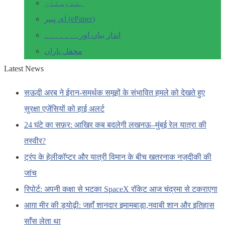
ہندوستان
ای پیپر (ePaper)
انداز بیاں اور۔۔۔۔۔۔۔
محفل یاراں
Latest News
सऊदी अरब ने ईरान-समर्थक समूहों के संभावित हमले को देखते हुए
सुरक्षा एजेंसियों को हाई अलर्ट
24 घंटे का सफ़र: आखिर कब बदलेगी लखनऊ–मुंबई रेल यात्रा की
तस्वीर?
ट्रंप के हेलीकॉप्टर और यात्री विमान के बीच खतरनाक नज़दीकी की
जांच
रिपोर्ट: अपनी कक्षा से भटका SpaceX रॉकेट आज चंद्रमा से टकराएगा
आग़ा मीर की ड्योढ़ी: जहाँ शानदार इमामबाड़ा,नवाबी शान और इतिहास
साँस लेता था