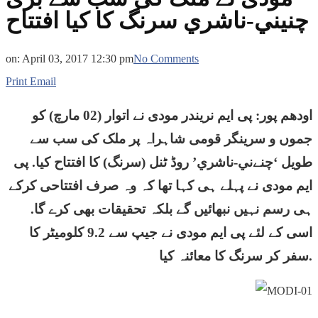
چنیني-ناشري سرنگ کا کیا افتتاح
on:
April 03, 2017 12:30 pm
No Comments
Print
Email
اودھم پور: پی ایم نریندر مودی نے اتوار (02 مارچ) کو
جموں و سرینگر قومی شاہراہ پر ملک کی سب سے
طویل ‘چنےني-ناشري’ روڈ ٹنل (سرنگ) کا افتتاح کیا. پی
ایم مودی نے پہلے ہی کہا تھا کہ وہ صرف افتتاحی کرکے
ہی رسم نہیں نبھائیں گے بلکہ تحقیقات بھی کرے گا.
اسی کے لئے پی ایم مودی نے جیپ سے 9.2 کلومیٹر کا
سفر کر سرنگ کا معائنہ کیا.