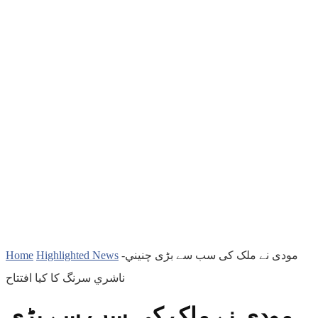
Home
Highlighted News
مودی نے ملک کی سب سے بڑی چنیني-
ناشري سرنگ کا کیا افتتاح
مودی نے ملک کی سب سے بڑی