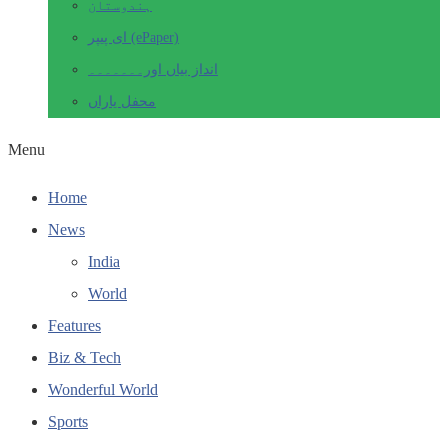
ہندوستان
ای پیپر (ePaper)
انداز بیاں اور۔۔۔۔۔۔۔
محفل یاراں
Menu
Home
News
India
World
Features
Biz & Tech
Wonderful World
Sports