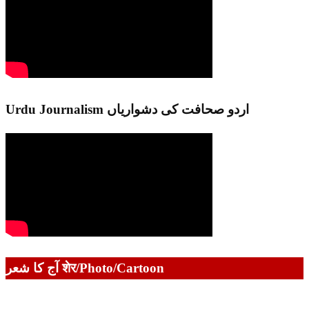
Urdu Journalism اردو صحافت کی دشواریاں
آج کا شعر शेर/Photo/Cartoon