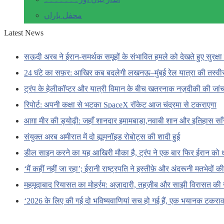
محفل یاراں
Latest News
सऊदी अरब ने ईरान-समर्थक समूहों के संभावित हमले को देखते हुए सुरक्षा 
24 घंटे का सफ़र: आखिर कब बदलेगी लखनऊ–मुंबई रेल यात्रा की तस्वी
ट्रंप के हेलीकॉप्टर और यात्री विमान के बीच खतरनाक नज़दीकी की जां
रिपोर्ट: अपनी कक्षा से भटका SpaceX रॉकेट आज चंद्रमा से टकराएगा
आग़ा मीर की ड्योढ़ी: जहाँ शानदार इमामबाड़ा,नवाबी शान और इतिहास सा
संयुक्त अरब अमीरात में दो ह्यूमनॉइड रोबोट्स की शादी हुई
डील साइन करने का यह आखिरी मौका है, ट्रंप ने एक बार फिर ईरान को 
‘मैं कहीं नहीं जा रहा’; ईरानी राष्ट्रपति ने इस्तीफ़े और अंदरूनी मतभेदों
महमूदाबाद रियासत का मोहर्रम: अज़ादारी, तहज़ीब और साझी विरासत की 
‘2026 के लिए की गई दो भविष्यवाणियां सच हो गई हैं, एक भयानक टकराव 