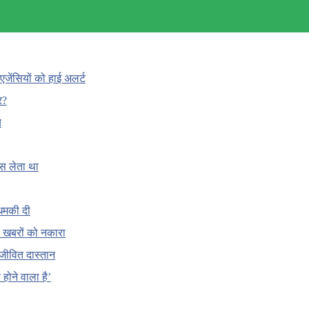
एजेंसियों को हाई अलर्ट
र?
च
ँस लेता था
धमकी दी
 की खबरों को नकारा
जीवित दास्तान
होने वाला है’