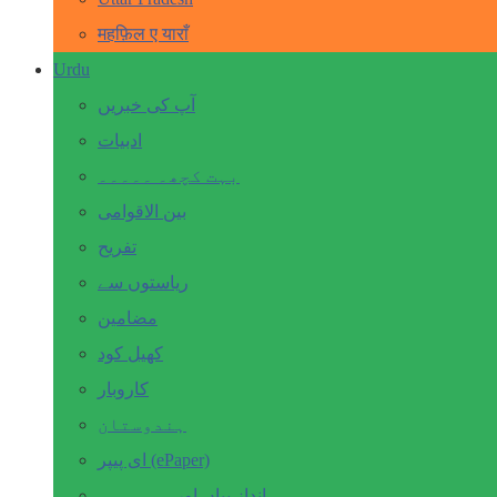
महफ़िल ए याराँ
Urdu
آپ کی خبریں
ادبیات
بہت کچھ۔ ۔۔۔۔۔
بین الاقوامی
تفریح
ریاستوں سے
مضامین
کھیل کود
کاروبار
ہندوستان
ای پیپر (ePaper)
انداز بیاں اور۔۔۔۔۔۔۔