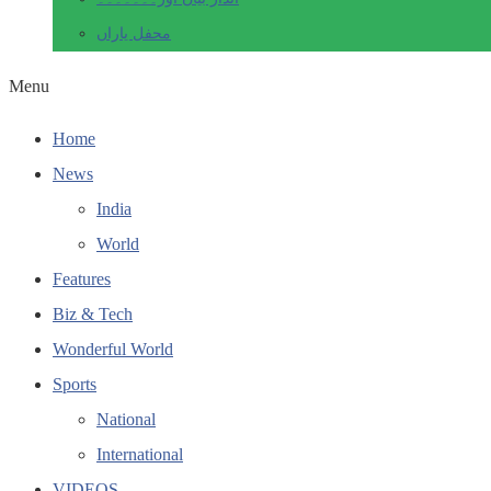
محفل یاراں
Menu
Home
News
India
World
Features
Biz & Tech
Wonderful World
Sports
National
International
VIDEOS