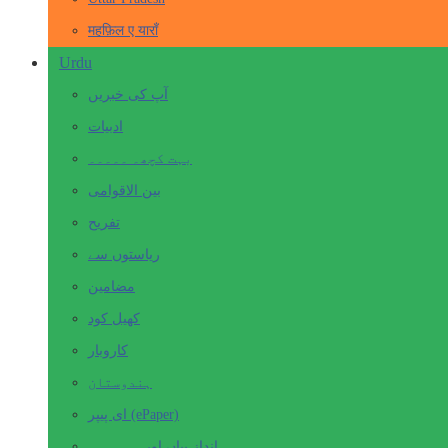
महफ़िल ए याराँ
Urdu
آپ کی خبریں
ادبیات
بہت کچھ۔ ۔۔۔۔۔
بین الاقوامی
تفریح
ریاستوں سے
مضامین
کھیل کود
کاروبار
ہندوستان
ای پیپر (ePaper)
انداز بیاں اور۔۔۔۔۔۔۔