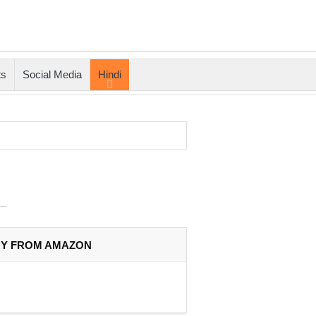
ts
Social Media
Hindi
Y FROM AMAZON