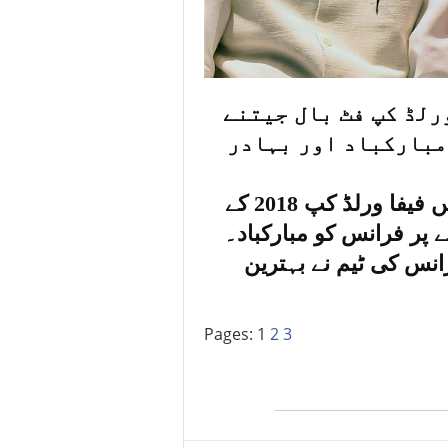
رلڈ کپ فٹ بال جیتنے
 مبارکباد اور بہادر
نائب صدر نے اپنے پیغام میں کہا”روس میں فیفا ورلڈ کپ 2018 کے
 سے شکست دینے پر فرانس کو مبارکباد۔
انس کی ٹیم نے بہترین
Pages:
1
2
3