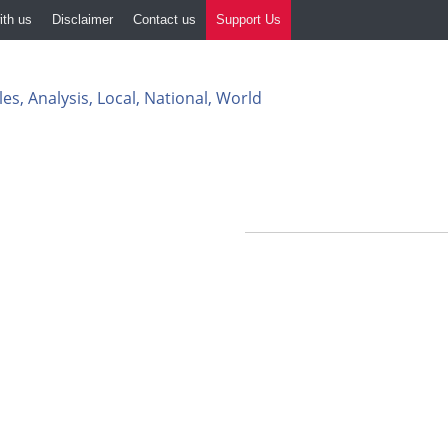
ith us
Disclaimer
Contact us
Support Us