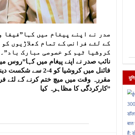
صدر نے اپنے پیغام میں کہا”فیفا و
کے لئے فرانس کے تمام کھلاڑیوں کو
کروشیا ٹیم کو خصوصی مبارک باد”۔
فائنل میں کروشیا کو 4-2
दुन
مقررہ وقت میں میچ ختم کرنے کے لئے فر
کارکردگی کا مظاہرہ کیا”