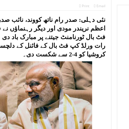
 गई दो भविष्यवाणियां सच हो गई हैं, एक भयानक टकराव होने वाला है’
Print
Email
ाने वाला यह मसाला दुनिया की सबसे तेज़ गंध वाली चीज़ों में से एक है
نئی دہلی: صدر رام ناتھ کووند، نائب صدر ا
ों ने जुड़वां बहनों से शादी की, जुड़वां पादरियों ने धार्मिक रस्म पूरी की
اعظم نریندر مودی اور دیگر رہنماؤں نے 
فٹ بال ٹورنامنٹ جیتنے پر مبارک باد دی 
رات ورلڈ کپ فٹ بال کے فائنل کے دلچس
کروشیا کو 4-2 سے شکست دی۔