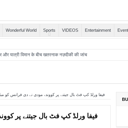
Wonderful World
Sports
VIDEOS
Entertainment
Even
प्टर और यात्री विमान के बीच खतरनाक नज़दीकी की जांच
क्षा से भटका SpaceX रॉकेट आज चंद्रमा से टकराएगा
ोढ़ी: जहाँ शानदार इमामबाड़ा,नवाबी शान और इतिहास साँस लेता था
त में दो ह्यूमनॉइड रोबोट्स की शादी हुई
فیفا ورلڈ کپ فٹ بال جیتنے پر کووند، مودی نے دی فرانس کو مبار
ा यह आखिरी मौका है, ट्रंप ने एक बार फिर ईरान को धमकी दी
BU
 रहा’; ईरानी राष्ट्रपति ने इस्तीफ़े और अंदरूनी मतभेदों की खबरों को नकारा
فیفا ورلڈ کپ فٹ بال جیتنے پر کوون
त का मोहर्रम: अज़ादारी, तहज़ीब और साझी विरासत की जीवित दास्तान