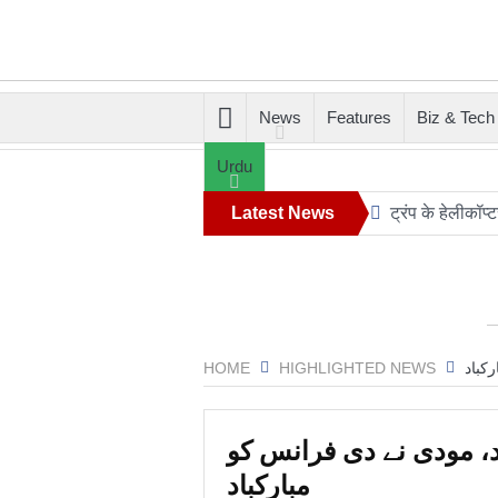
News
Features
Biz & Tech
Urdu
Latest News
ट्रंप के हेलीकॉ
रिपोर्ट: अपनी क
आग़ा मीर की ड्य
संयुक्त अरब अमीरा
HOME
HIGHLIGHTED NEWS
کباد
डील साइन करने क
‘मैं कहीं नहीं जा
د، مودی نے دی فرانس کو
महमूदाबाद रियास
مبارکباد