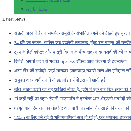
محفل یاراں
Latest News
सऊदी अरब ने ईरान-समर्थक समूहों के संभावित हमले को देखते हुए सुरक्षा 
24 घंटे का सफ़र: आखिर कब बदलेगी लखनऊ–मुंबई रेल यात्रा की तस्वी
ट्रंप के हेलीकॉप्टर और यात्री विमान के बीच खतरनाक नज़दीकी की जां
रिपोर्ट: अपनी कक्षा से भटका SpaceX रॉकेट आज चंद्रमा से टकराएगा
आग़ा मीर की ड्योढ़ी: जहाँ शानदार इमामबाड़ा,नवाबी शान और इतिहास सा
संयुक्त अरब अमीरात में दो ह्यूमनॉइड रोबोट्स की शादी हुई
डील साइन करने का यह आखिरी मौका है, ट्रंप ने एक बार फिर ईरान को 
‘मैं कहीं नहीं जा रहा’; ईरानी राष्ट्रपति ने इस्तीफ़े और अंदरूनी मतभेदों
महमूदाबाद रियासत का मोहर्रम: अज़ादारी, तहज़ीब और साझी विरासत की 
‘2026 के लिए की गई दो भविष्यवाणियां सच हो गई हैं, एक भयानक टकराव 