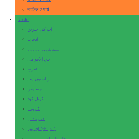
महफ़िल ए याराँ
Urdu
آپ کی خبریں
ادبیات
بہت کچھ۔ ۔۔۔۔۔
بین الاقوامی
تفریح
ریاستوں سے
مضامین
کھیل کود
کاروبار
ہندوستان
ای پیپر (ePaper)
انداز بیاں اور۔۔۔۔۔۔۔