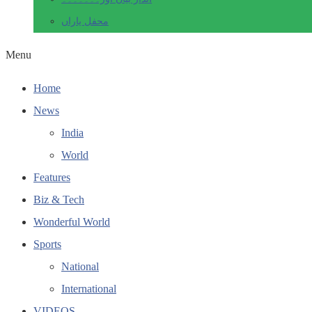
محفل یاراں
Menu
Home
News
India
World
Features
Biz & Tech
Wonderful World
Sports
National
International
VIDEOS