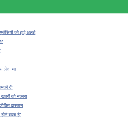
एजेंसियों को हाई अलर्ट
र?
च
ँस लेता था
धमकी दी
 की खबरों को नकारा
जीवित दास्तान
होने वाला है’