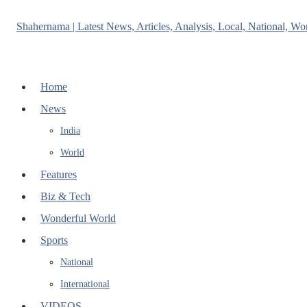
Home
News
India
World
Features
Biz & Tech
Wonderful World
Sports
National
International
VIDEOS