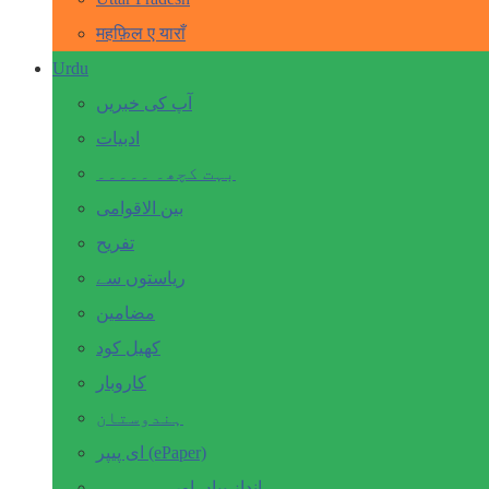
महफ़िल ए याराँ
Urdu
آپ کی خبریں
ادبیات
بہت کچھ۔ ۔۔۔۔۔
بین الاقوامی
تفریح
ریاستوں سے
مضامین
کھیل کود
کاروبار
ہندوستان
ای پیپر (ePaper)
انداز بیاں اور۔۔۔۔۔۔۔