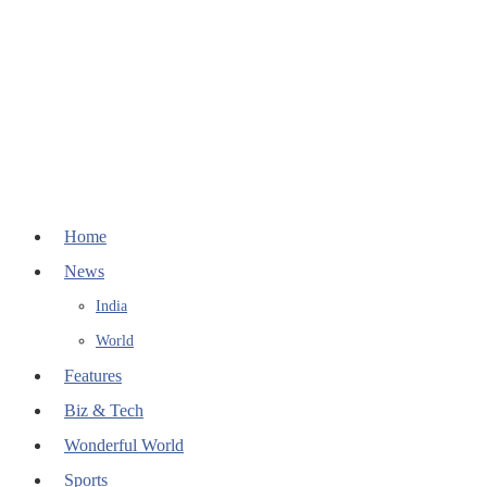
Home
News
India
World
Features
Biz & Tech
Wonderful World
Sports