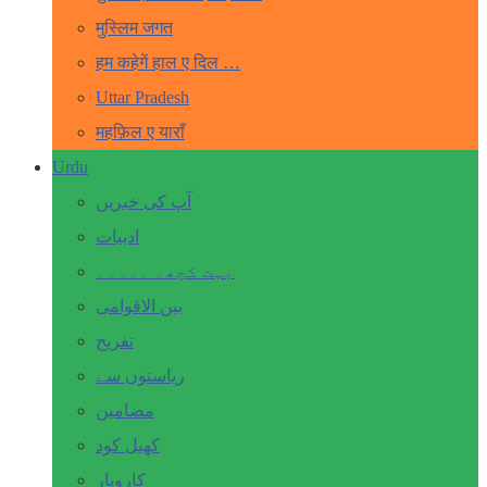
मुस्लिम जगत
हम कहेगें हाल ए दिल …
Uttar Pradesh
महफ़िल ए याराँ
Urdu
آپ کی خبریں
ادبیات
بہت کچھ۔ ۔۔۔۔۔
بین الاقوامی
تفریح
ریاستوں سے
مضامین
کھیل کود
کاروبار