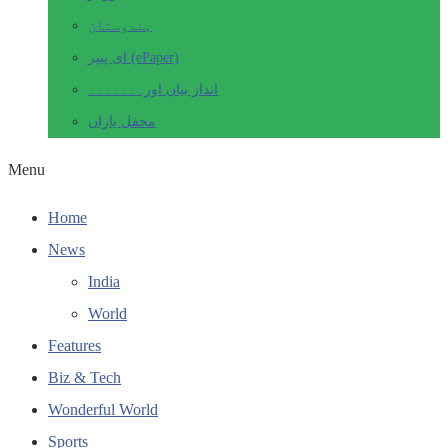
ہندوستان
ای پیپر (ePaper)
انداز بیاں اور۔۔۔۔۔۔۔
محفل یاراں
Menu
Home
News
India
World
Features
Biz & Tech
Wonderful World
Sports