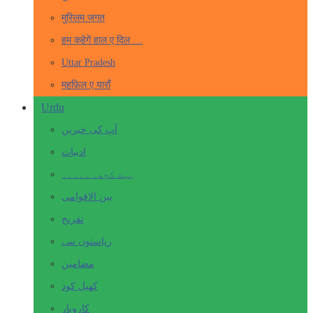
मुस्लिम जगत
हम कहेगें हाल ए दिल …
Uttar Pradesh
महफ़िल ए याराँ
Urdu
آپ کی خبریں
ادبیات
بہت کچھ۔ ۔۔۔۔۔
بین الاقوامی
تفریح
ریاستوں سے
مضامین
کھیل کود
کاروبار