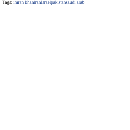
Tags:
imran khan
iran
Israel
pakistan
saudi arab