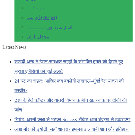
ہندوستان
ای پیپر (ePaper)
انداز بیاں اور۔۔۔۔۔۔۔
محفل یاراں
Latest News
सऊदी अरब ने ईरान-समर्थक समूहों के संभावित हमले को देखते हुए
सुरक्षा एजेंसियों को हाई अलर्ट
24 घंटे का सफ़र: आखिर कब बदलेगी लखनऊ–मुंबई रेल यात्रा की
तस्वीर?
ट्रंप के हेलीकॉप्टर और यात्री विमान के बीच खतरनाक नज़दीकी की
जांच
रिपोर्ट: अपनी कक्षा से भटका SpaceX रॉकेट आज चंद्रमा से टकराएगा
आग़ा मीर की ड्योढ़ी: जहाँ शानदार इमामबाड़ा,नवाबी शान और इतिहास