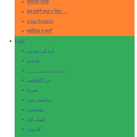
मुस्लिम जगत
हम कहेगें हाल ए दिल …
Uttar Pradesh
महफ़िल ए याराँ
Urdu
آپ کی خبریں
ادبیات
بہت کچھ۔ ۔۔۔۔۔
بین الاقوامی
تفریح
ریاستوں سے
مضامین
کھیل کود
کاروبار