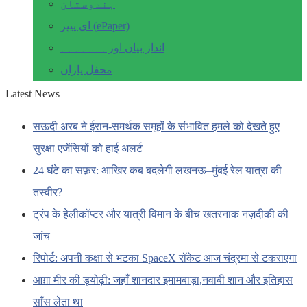
ہندوستان
ای پیپر (ePaper)
انداز بیاں اور۔۔۔۔۔۔۔
محفل یاراں
Latest News
सऊदी अरब ने ईरान-समर्थक समूहों के संभावित हमले को देखते हुए
सुरक्षा एजेंसियों को हाई अलर्ट
24 घंटे का सफ़र: आखिर कब बदलेगी लखनऊ–मुंबई रेल यात्रा की
तस्वीर?
ट्रंप के हेलीकॉप्टर और यात्री विमान के बीच खतरनाक नज़दीकी की
जांच
रिपोर्ट: अपनी कक्षा से भटका SpaceX रॉकेट आज चंद्रमा से टकराएगा
आग़ा मीर की ड्योढ़ी: जहाँ शानदार इमामबाड़ा,नवाबी शान और इतिहास
साँस लेता था