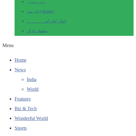
ہندوستان
ای پیپر (ePaper)
انداز بیاں اور۔۔۔۔۔۔۔
محفل یاراں
Menu
Home
News
India
World
Features
Biz & Tech
Wonderful World
Sports