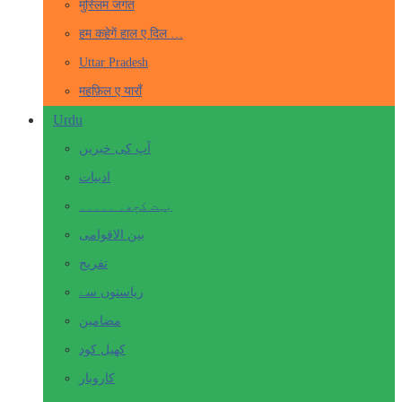
मुस्लिम जगत
हम कहेगें हाल ए दिल …
Uttar Pradesh
महफ़िल ए याराँ
Urdu
آپ کی خبریں
ادبیات
بہت کچھ۔ ۔۔۔۔۔
بین الاقوامی
تفریح
ریاستوں سے
مضامین
کھیل کود
کاروبار