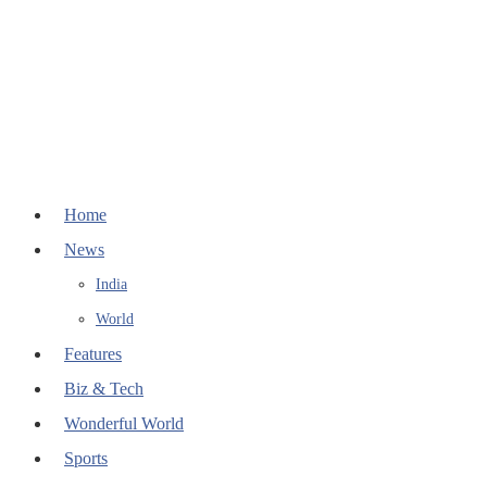
Home
News
India
World
Features
Biz & Tech
Wonderful World
Sports