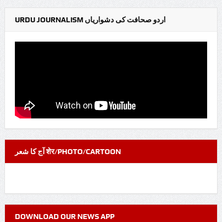
URDU JOURNALISM اردو صحافت کی دشواریاں
آج کا شعر शेर/PHOTO/CARTOON
DOWNLOAD OUR NEWS APP