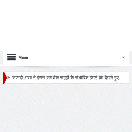
Menu
सऊदी अरब ने ईरान-समर्थक समूहों के संभावित हमले को देखते हुए
सुरक्षा एजेंसियों को हाई अलर्ट
24 घंटे का सफ़र: आखिर कब बदलेगी लखनऊ–मुंबई रेल यात्रा की
तस्वीर?
ट्रंप के हेलीकॉप्टर और यात्री विमान के बीच खतरनाक नज़दीकी की