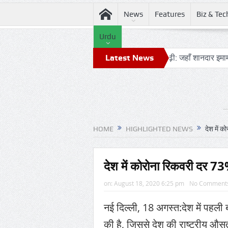
News
Features
Biz & Tec
Urdu
ज चंद्रमा से टकराएगा
आग़ा मीर की ड्योढ़ी: जहाँ शानदार इमामबाड़ा,नवाबी
Latest News
HOME
HIGHLIGHTED NEWS
देश में 
देश में कोरोना रिकवरी दर 
on:
August 18, 2020 6:25 pm
No Comment
नई दिल्ली, 18 अगस्त:देश में पहली 
की है, जिससे देश की राष्ट्रीय औ