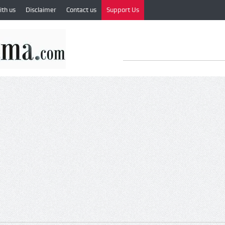
ith us
Disclaimer
Contact us
Support Us