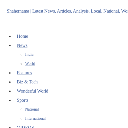
Home
News
India
World
Features
Biz & Tech
Wonderful World
Sports
National
International
VIDEOS