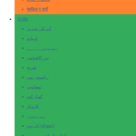
महफ़िल ए याराँ
Urdu
آپ کی خبریں
ادبیات
بہت کچھ۔ ۔۔۔۔۔
بین الاقوامی
تفریح
ریاستوں سے
مضامین
کھیل کود
کاروبار
ہندوستان
ای پیپر (ePaper)
انداز بیاں اور۔۔۔۔۔۔۔