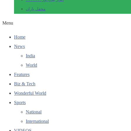
محفل یاراں
Menu
Home
News
India
World
Features
Biz & Tech
Wonderful World
Sports
National
International
VIDEOS