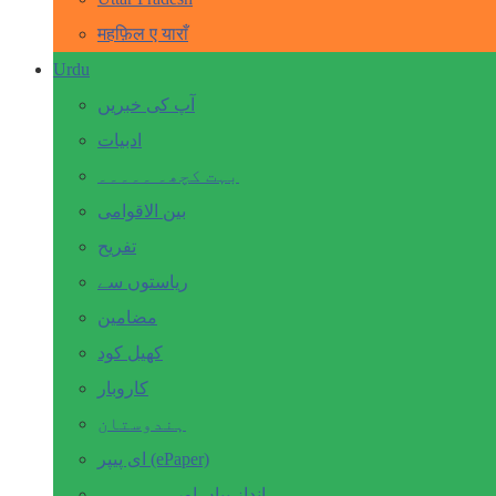
महफ़िल ए याराँ
Urdu
آپ کی خبریں
ادبیات
بہت کچھ۔ ۔۔۔۔۔
بین الاقوامی
تفریح
ریاستوں سے
مضامین
کھیل کود
کاروبار
ہندوستان
ای پیپر (ePaper)
انداز بیاں اور۔۔۔۔۔۔۔