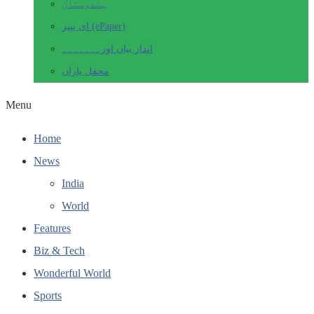
ہندوستان
ای پیپر (ePaper)
انداز بیاں اور۔۔۔۔۔۔۔
محفل یاراں
Menu
Home
News
India
World
Features
Biz & Tech
Wonderful World
Sports