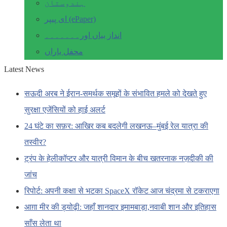
ہندوستان
ای پیپر (ePaper)
انداز بیاں اور۔۔۔۔۔۔۔
محفل یاراں
Latest News
सऊदी अरब ने ईरान-समर्थक समूहों के संभावित हमले को देखते हुए
सुरक्षा एजेंसियों को हाई अलर्ट
24 घंटे का सफ़र: आखिर कब बदलेगी लखनऊ–मुंबई रेल यात्रा की
तस्वीर?
ट्रंप के हेलीकॉप्टर और यात्री विमान के बीच खतरनाक नज़दीकी की
जांच
रिपोर्ट: अपनी कक्षा से भटका SpaceX रॉकेट आज चंद्रमा से टकराएगा
आग़ा मीर की ड्योढ़ी: जहाँ शानदार इमामबाड़ा,नवाबी शान और इतिहास
साँस लेता था