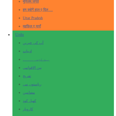
मुस्लिम जगत
हम कहेगें हाल ए दिल …
Uttar Pradesh
महफ़िल ए याराँ
Urdu
آپ کی خبریں
ادبیات
بہت کچھ۔ ۔۔۔۔۔
بین الاقوامی
تفریح
ریاستوں سے
مضامین
کھیل کود
کاروبار