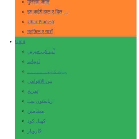
मुस्लिम जगत
हम कहेगें हाल ए दिल …
Uttar Pradesh
महफ़िल ए याराँ
Urdu
آپ کی خبریں
ادبیات
بہت کچھ۔ ۔۔۔۔۔
بین الاقوامی
تفریح
ریاستوں سے
مضامین
کھیل کود
کاروبار