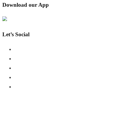
Download our App
Let’s Social
COPYRIGHT © SHAHERNAMA - ALL RIGHTS RESERVED
ABOUT US
ADVERTISE WITH US