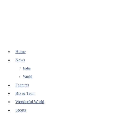
Home
News
India
World
Features
Biz & Tech
Wonderful World
Sports