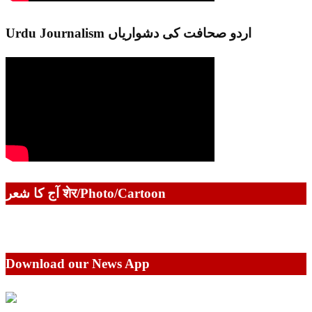
Urdu Journalism اردو صحافت کی دشواریاں
آج کا شعر शेर/Photo/Cartoon
Download our News App